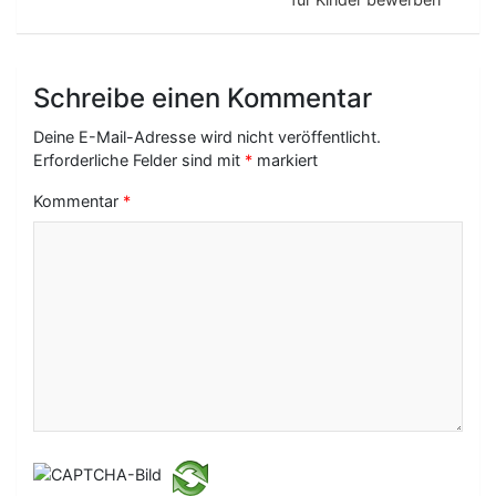
a
g
Schreibe einen Kommentar
s
-
Deine E-Mail-Adresse wird nicht veröffentlicht.
Erforderliche Felder sind mit
*
markiert
N
Kommentar
*
a
v
i
g
a
t
i
o