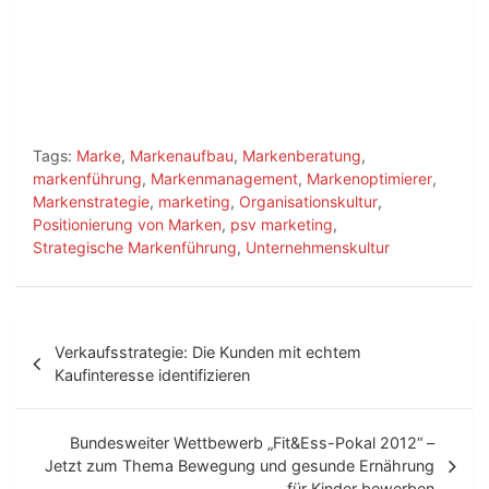
Tags:
Marke
,
Markenaufbau
,
Markenberatung
,
markenführung
,
Markenmanagement
,
Markenoptimierer
,
Markenstrategie
,
marketing
,
Organisationskultur
,
Positionierung von Marken
,
psv marketing
,
Strategische Markenführung
,
Unternehmenskultur
B
Verkaufsstrategie: Die Kunden mit echtem
e
Kaufinteresse identifizieren
i
t
Bundesweiter Wettbewerb „Fit&Ess-Pokal 2012“ –
Jetzt zum Thema Bewegung und gesunde Ernährung
r
für Kinder bewerben