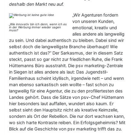
deshalb den Markt neu auf.
„Wir Agenturen fordern
von unseren Kunden,
„Wie innovativ bin ich denn, wenn ich es
emotional, kreativ und
in der Werbung immer wieder sagen
muss?
alles andere als langweilig
zu sein. Und dabei authentisch zu bleiben. Dabei sind wir
selbst doch die langweiligste Branche überhaupt! Wie
authentisch ist das?“ Der Sarkasmus, der in diesem Satz
steckt, passt so gar nicht zur friedlichen Ruhe, die Frank
Hüttemanns Büro ausstrahlt. Die psv marketing-Zentrale
in Siegen ist alles andere als laut: Das Jugendstil-
Familienhaus scheint idyllisch, irgendwie nett – und wenn
man ebenso sarkastisch sein wollte – fast schon zu
langweilig für eine Agentur, die zu den profiliertesten des
Landes gehört. Dass die Sätze von psv-Chef Hüttemann
hier besonders laut auffallen, wundert also kaum. Er
selbst sieht den Hauptsitz nicht als kreative Keimzelle,
sondern als Ort der Rebellion. Die nur dort wachsen kann,
wo sich harte Kontraste reiben. Ein Erfolgsgeheimnis? Mit
Blick auf die Geschichte von psv marketing trifft das zu.