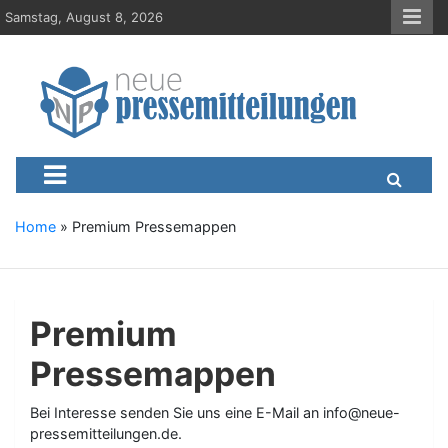
S
Samstag, August 8, 2026
k
i
p
t
o
c
Neue-Pressemitteilungen.d
Presseportal, Nachrichten, News, Meldungen, Wirtschaft
o
n
t
e
Home
»
Premium Pressemappen
n
t
Premium
Pressemappen
Bei Interesse senden Sie uns eine E-Mail an info@neue-
pressemitteilungen.de.