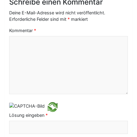
Schreibe einen Kommentar
g
Deine E-Mail-Adresse wird nicht veröffentlicht.
s
Erforderliche Felder sind mit
*
markiert
-
Kommentar
*
N
a
v
i
g
a
t
i
Lösung eingeben
*
o
n