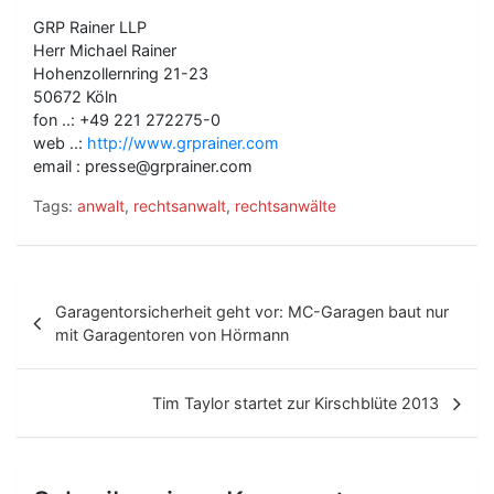
GRP Rainer LLP
Herr Michael Rainer
Hohenzollernring 21-23
50672 Köln
fon ..: +49 221 272275-0
web ..:
http://www.grprainer.com
email : presse@grprainer.com
Tags:
anwalt
,
rechtsanwalt
,
rechtsanwälte
B
Garagentorsicherheit geht vor: MC-Garagen baut nur
e
mit Garagentoren von Hörmann
i
t
Tim Taylor startet zur Kirschblüte 2013
r
a