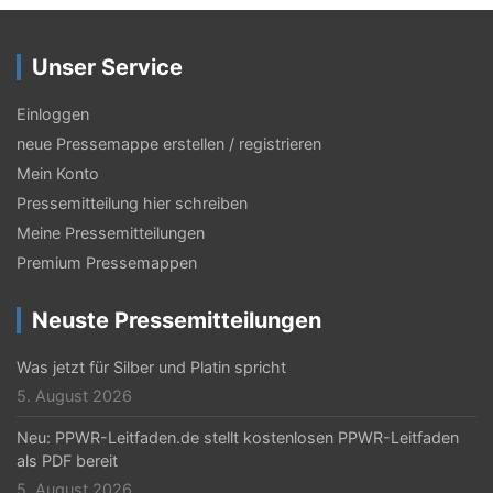
a
g
Unser Service
s
-
Einloggen
N
neue Pressemappe erstellen / registrieren
Mein Konto
a
Pressemitteilung hier schreiben
v
Meine Pressemitteilungen
i
Premium Pressemappen
g
Neuste Pressemitteilungen
a
t
Was jetzt für Silber und Platin spricht
5. August 2026
i
Neu: PPWR-Leitfaden.de stellt kostenlosen PPWR-Leitfaden
o
als PDF bereit
n
5. August 2026