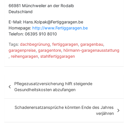
66981 Münchweiler an der Rodalb
Deutschland
E-Mail: Hans.Kolpak@Fertiggaragen.be
Homepage:
http://www.Fertiggaragen.be
Telefon: 06395 910 8010
Tags:
dachbegrünung
,
fertiggaragen
,
garagenbau
,
garagenpreise
,
garagentore
,
hörmann-garagenausstattung
,
reihengaragen
,
stahlfertiggaragen
B
Pflegezusatzversicherung hilft steigende
e
Gesundheitskosten abzufangen
i
t
Schadenersatzansprüche könnten Ende des Jahres
verjähren
r