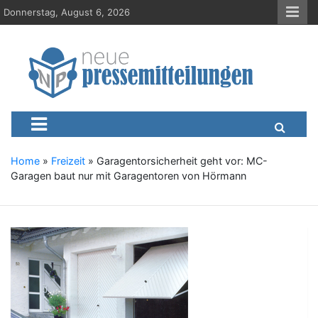
S
Donnerstag, August 6, 2026
k
i
p
t
o
c
Neue-Pressemitteilungen.d
Presseportal, Nachrichten, News, Meldungen, Wirtschaft
o
n
t
e
Home
»
Freizeit
»
Garagentorsicherheit geht vor: MC-
n
Garagen baut nur mit Garagentoren von Hörmann
t