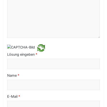
v
i
g
a
t
i
o
Lösung eingeben
*
n
Name
*
E-Mail
*