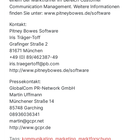
Communication Management. Weitere Informationen
finden Sie unter: www.pitneybowes.de/software
Kontakt:
Pitney Bowes Software
Iris Träger-Toff
Grafinger Straße 2
81671 München
+49 (0) 89/462387-49
iris.traegertoff@pb.com
http://www.pitneybowes.de/software
Pressekontakt:
GlobalCom PR-Network GmbH
Martin Uffmann
Münchener Straße 14
85748 Garching
08936036341
martin@gcpr.net
http://www.gcpr.de
Tags:
kommunikation
,
marketing
,
marktforschung
,