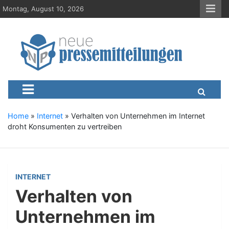
S
Montag, August 10, 2026
k
i
p
t
o
c
Neue-Pressemitteilungen.d
Presseportal, Nachrichten, News, Meldungen, Wirtschaft
o
n
t
e
Home
»
Internet
»
Verhalten von Unternehmen im Internet
n
droht Konsumenten zu vertreiben
t
INTERNET
Verhalten von
Unternehmen im