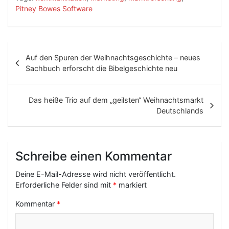
Pitney Bowes Software
B
Auf den Spuren der Weihnachtsgeschichte – neues
e
Sachbuch erforscht die Bibelgeschichte neu
i
t
Das heiße Trio auf dem „geilsten“ Weihnachtsmarkt
Deutschlands
r
a
g
Schreibe einen Kommentar
s
Deine E-Mail-Adresse wird nicht veröffentlicht.
-
Erforderliche Felder sind mit
*
markiert
N
Kommentar
*
a