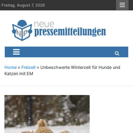
S
Freitag, August 7, 2026
k
i
p
t
o
c
Neue-Pressemitteilungen.d
Presseportal, Nachrichten, News, Meldungen, Wirtschaft
o
n
t
e
Home
»
Freizeit
»
Unbeschwerte Winterzeit für Hunde und
n
Katzen mit EM
t