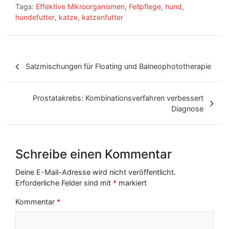
Tags:
Effektive Mikroorganismen
,
Fellpflege
,
hund
,
hundefutter
,
katze
,
katzenfutter
B
Salzmischungen für Floating und Balneophototherapie
e
i
Prostatakrebs: Kombinationsverfahren verbessert
t
Diagnose
r
a
Schreibe einen Kommentar
g
Deine E-Mail-Adresse wird nicht veröffentlicht.
s
Erforderliche Felder sind mit
*
markiert
-
Kommentar
*
N