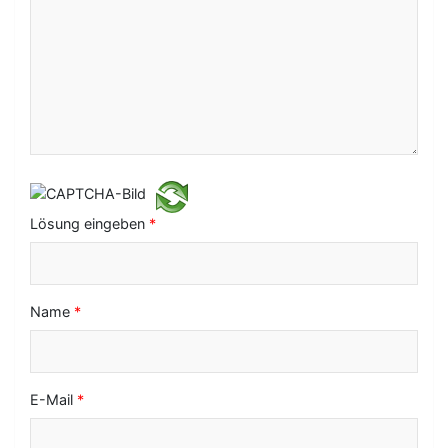
a
v
i
g
a
t
i
Lösung eingeben
*
o
n
Name
*
E-Mail
*