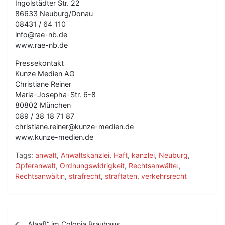
Ingolstädter Str. 22
86633 Neuburg/Donau
08431 / 64 110
info@rae-nb.de
www.rae-nb.de
Pressekontakt
Kunze Medien AG
Christiane Reiner
Maria-Josepha-Str. 6-8
80802 München
089 / 38 18 71 87
christiane.reiner@kunze-medien.de
www.kunze-medien.de
Tags:
anwalt
,
Anwaltskanzlei
,
Haft
,
kanzlei
,
Neuburg
,
Opferanwalt
,
Ordnungswidrigkeit
,
Rechtsanwälte:
,
Rechtsanwältin
,
strafrecht
,
straftaten
,
verkehrsrecht
B
„Alaaf!“ im Colonia Brauhaus