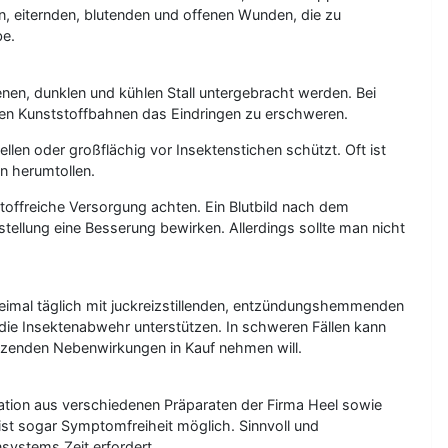
, eiternden, blutenden und offenen Wunden, die zu
be.
n, dunklen und kühlen Stall untergebracht werden. Bei
den Kunststoffbahnen das Eindringen zu erschweren.
len oder großflächig vor Insektenstichen schützt. Oft ist
n herumtollen.
offreiche Versorgung achten. Ein Blutbild nach dem
ellung eine Besserung bewirken. Allerdings sollte man nicht
mal täglich mit juckreizstillenden, entzündungshemmenden
die Insektenabwehr unterstützen. In schweren Fällen kann
ätzenden Nebenwirkungen in Kauf nehmen will.
ation aus verschiedenen Präparaten der Firma Heel sowie
t sogar Symptomfreiheit möglich. Sinnvoll und
systems Zeit erfordert.