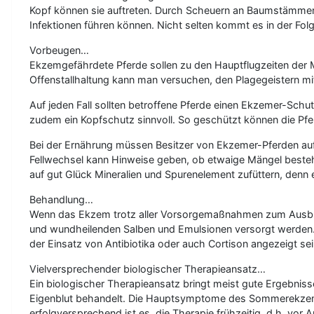
Kopf können sie auftreten. Durch Scheuern an Baumstämmen 
Infektionen führen können. Nicht selten kommt es in der F
Vorbeugen…
Ekzemgefährdete Pferde sollen zu den Hauptflugzeiten der
Offenstallhaltung kann man versuchen, den Plagegeistern m
Auf jeden Fall sollten betroffene Pferde einen Ekzemer-Schu
zudem ein Kopfschutz sinnvoll. So geschützt können die Pfe
Bei der Ernährung müssen Besitzer von Ekzemer-Pferden auf 
Fellwechsel kann Hinweise geben, ob etwaige Mängel bestehen
auf gut Glück Mineralien und Spurenelement zufüttern, denn e
Behandlung…
Wenn das Ekzem trotz aller Vorsorgemaßnahmen zum Ausbruc
und wundheilenden Salben und Emulsionen versorgt werden. S
der Einsatz von Antibiotika oder auch Cortison angezeigt 
Vielversprechender biologischer Therapieansatz…
Ein biologischer Therapieansatz bringt meist gute Ergebni
Eigenblut behandelt. Die Hauptsymptome des Sommerekzems k
erfolgversprechend ist es, die Therapie frühzeitig, d.h. v