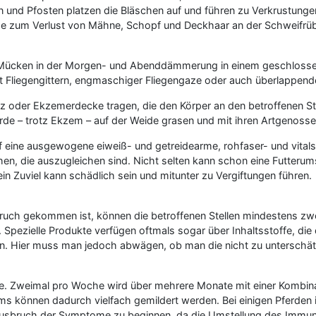
und Pfosten platzen die Bläschen auf und führen zu Verkrustungen
olge zum Verlust von Mähne, Schopf und Deckhaar an der Schweifrü
 Mücken in der Morgen- und Abenddämmerung in einem geschlossene
it Fliegengittern, engmaschiger Fliegengaze oder auch überlappen
tz oder Ekzemerdecke tragen, die den Körper an den betroffenen Stel
rde – trotz Ekzem – auf der Weide grasen und mit ihren Artgenosse
eine ausgewogene eiweiß- und getreidearme, rohfaser- und vitalst
, die auszugleichen sind. Nicht selten kann schon eine Futterumst
in Zuviel kann schädlich sein und mitunter zu Vergiftungen führen.
h gekommen ist, können die betroffenen Stellen mindestens zwei
pezielle Produkte verfügen oftmals sogar über Inhaltsstoffe, die 
sein. Hier muss man jedoch abwägen, ob man die nicht zu untersch
sse. Zweimal pro Woche wird über mehrere Monate mit einer Kombin
önnen dadurch vielfach gemildert werden. Bei einigen Pferden is
or Ausbruch der Symptome zu beginnen, da die Umstellung des Immun