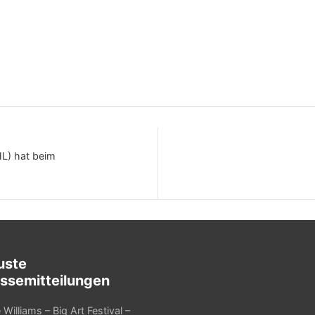
L) hat beim
uste
ssemitteilungen
Williams – Big Art Festival –