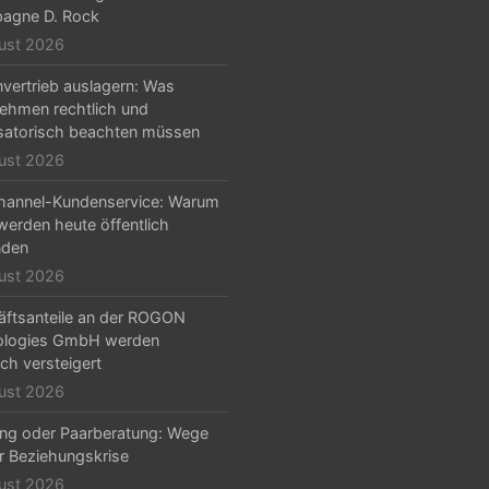
agne D. Rock
ust 2026
nvertrieb auslagern: Was
ehmen rechtlich und
satorisch beachten müssen
ust 2026
hannel-Kundenservice: Warum
erden heute öffentlich
nden
ust 2026
ftsanteile an der ROGON
ologies GmbH werden
ich versteigert
ust 2026
ng oder Paarberatung: Wege
r Beziehungskrise
ust 2026