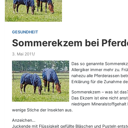
GESUNDHEIT
Sommerekzem bei Pferd
3. Mai 2011
Das so genannte Sommerekzem 
Allergiker immer mehr zu. Fr
nahezu alle Pferderassen bet
Erklärung für die Zunahme 
Sommerekzem – was ist das
Das Ekzem ist eine nicht ans
niedrigem Mineralstoffgehal
wenige Stiche der Insekten aus.
Anzeichen…
Juckende mit Flüssigkeit gefüllte Bläschen und Pusteln en