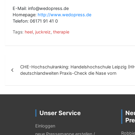
E-Mail: info@wedopress.de
Homepage:
http://www.wedopress.de
Telefon: 06171 91 41 0
Tags:
heel
,
juckreiz
,
therapie
B
CHE-Hochschulranking: Handelshochschule Leipzig (HH
e
deutschlandweiten Praxis-Check die Nase vorn
i
t
r
a
Unser Service
Ne
g
Pre
Einloggen
s
Robbie 
neue Pressemappe erstellen /