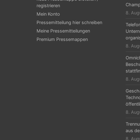
-
Champ
registrieren
8. Aug
Mein Konto
N
Pressemitteilung hier schreiben
Telefo
a
Meine Pressemitteilungen
Untern
v
organi
Premium Pressemappen
8. Aug
i
g
Omnic
Beschw
a
stattfi
t
8. Aug
i
Geschä
Techn
o
öffentl
n
8. Aug
Trennu
aus de
8. Aug