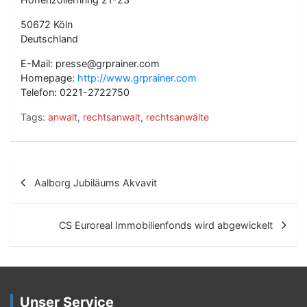
50672 Köln
Deutschland
E-Mail: presse@grprainer.com
Homepage:
http://www.grprainer.com
Telefon: 0221-2722750
Tags:
anwalt
,
rechtsanwalt
,
rechtsanwälte
B
Aalborg Jubiläums Akvavit
e
i
CS Euroreal Immobilienfonds wird abgewickelt
t
r
a
Unser Service