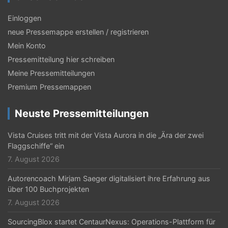
g
s
Einloggen
neue Pressemappe erstellen / registrieren
-
Mein Konto
N
Pressemitteilung hier schreiben
a
Meine Pressemitteilungen
v
Premium Pressemappen
i
Neuste Pressemitteilungen
g
Vista Cruises tritt mit der Vista Aurora in die „Ära der zwei
a
Flaggschiffe“ ein
t
7. August 2026
i
Autorencoach Mirjam Saeger digitalisiert ihre Erfahrung aus
über 100 Buchprojekten
o
7. August 2026
n
SourcingBlox startet CentaurNexus: Operations-Plattform für