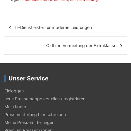
B
IT-Dienstleister für moderne Leistungen
e
i
Oldtimervermietung der Extraklasse
t
r
a
Unser Service
g
s
Einloggen
neue Pressemappe erstellen / registrieren
-
Mein Konto
N
Pressemitteilung hier schreiben
a
Meine Pressemitteilungen
Premium Pressemappen