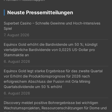
v
i
Neuste Pressemitteilungen
g
Superbet Casino – Schnelle Gewinne und Hoch‑Intensives
a
Spiel
t
7. August 2026
i
Equinox Gold erhöht die Bardividende um 50 %; kündigt
vierteljährliche Bardividende von 0,0225 US-Dollar pro
o
Stammaktie an
n
6. August 2026
Equinox Gold legt starke Ergebnisse für das zweite Quartal
vor Erhöht die Produktionsprognose für 2026 nach
erfolgreichem Abschluss der Fusion mit Orla Mining
Quartalsdividende um 50 % erhöht
6. August 2026
Discovery meldet positive Bohrergebnisse bei wichtigen
Wachstumsprojekten, Ressourcenschätzungen für Dome und