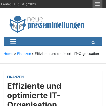
S
Freitag, August 7, 2026
k
i
p
t
o
c
Neue-Pressemitteilungen.d
Presseportal, Nachrichten, News, Meldungen, Wirtschaft
o
n
t
e
Home
»
Finanzen
»
Effiziente und optimierte IT-Organisation
n
t
FINANZEN
Effiziente und
optimierte IT-
Organisation