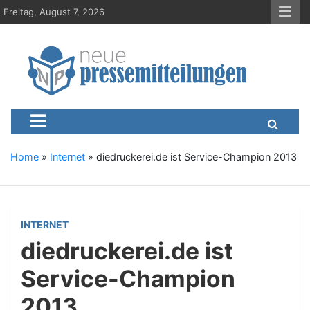
S
Freitag, August 7, 2026
k
i
p
t
o
c
Neue-Pressemitteilungen.d
Presseportal, Nachrichten, News, Meldungen, Wirtschaft
o
n
t
e
Home
»
Internet
»
diedruckerei.de ist Service-Champion 2013
n
t
INTERNET
diedruckerei.de ist
Service-Champion
2013