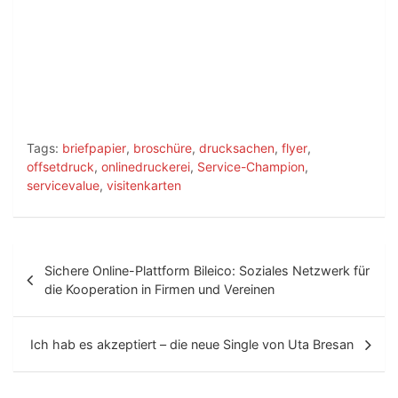
Tags:
briefpapier
,
broschüre
,
drucksachen
,
flyer
,
offsetdruck
,
onlinedruckerei
,
Service-Champion
,
servicevalue
,
visitenkarten
B
Sichere Online-Plattform Bileico: Soziales Netzwerk für
e
die Kooperation in Firmen und Vereinen
i
t
Ich hab es akzeptiert – die neue Single von Uta Bresan
r