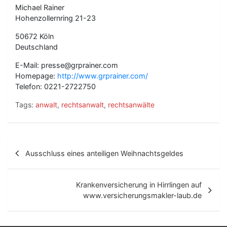
Michael Rainer
Hohenzollernring 21-23
50672 Köln
Deutschland
E-Mail: presse@grprainer.com
Homepage:
http://www.grprainer.com/
Telefon: 0221-2722750
Tags:
anwalt
,
rechtsanwalt
,
rechtsanwälte
B
Ausschluss eines anteiligen Weihnachtsgeldes
e
i
Krankenversicherung in Hirrlingen auf
t
www.versicherungsmakler-laub.de
r