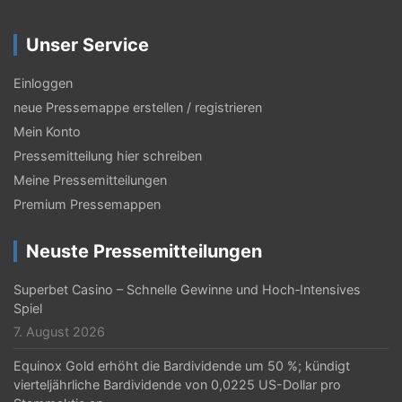
a
g
Unser Service
s
Einloggen
-
neue Pressemappe erstellen / registrieren
N
Mein Konto
a
Pressemitteilung hier schreiben
Meine Pressemitteilungen
v
Premium Pressemappen
i
g
Neuste Pressemitteilungen
a
Superbet Casino – Schnelle Gewinne und Hoch‑Intensives
t
Spiel
7. August 2026
i
Equinox Gold erhöht die Bardividende um 50 %; kündigt
o
vierteljährliche Bardividende von 0,0225 US-Dollar pro