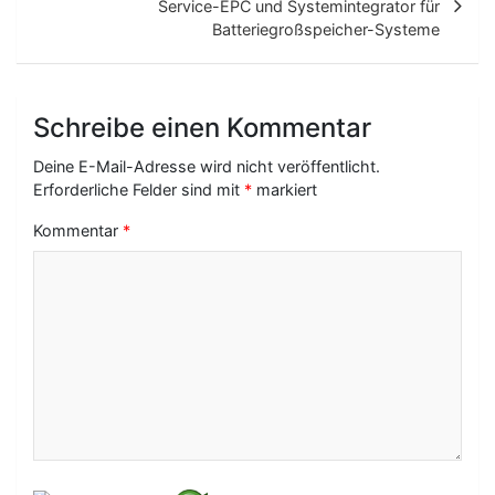
Service-EPC und Systemintegrator für
r
Batteriegroßspeicher-Systeme
a
g
Schreibe einen Kommentar
s
-
Deine E-Mail-Adresse wird nicht veröffentlicht.
Erforderliche Felder sind mit
*
markiert
N
Kommentar
*
a
v
i
g
a
t
i