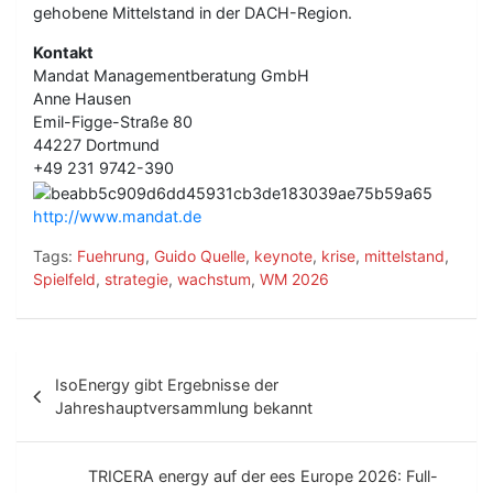
gehobene Mittelstand in der DACH-Region.
Kontakt
Mandat Managementberatung GmbH
Anne Hausen
Emil-Figge-Straße 80
44227 Dortmund
+49 231 9742-390
http://www.mandat.de
Tags:
Fuehrung
,
Guido Quelle
,
keynote
,
krise
,
mittelstand
,
Spielfeld
,
strategie
,
wachstum
,
WM 2026
B
IsoEnergy gibt Ergebnisse der
e
Jahreshauptversammlung bekannt
i
t
TRICERA energy auf der ees Europe 2026: Full-