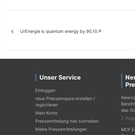
B
UrEnergie is quantum energy by 90.10.®
e
i
t
r
a
Unser Service
Ne
g
Pre
Einloggen
s
Newcor
neue Pressemappe erstellen /
-
Berich
registrieren
das Go
Mein Konto
N
7. Aug
Pressemitteilung hier schreiben
a
Meine Pressemitteilungen
MCF En