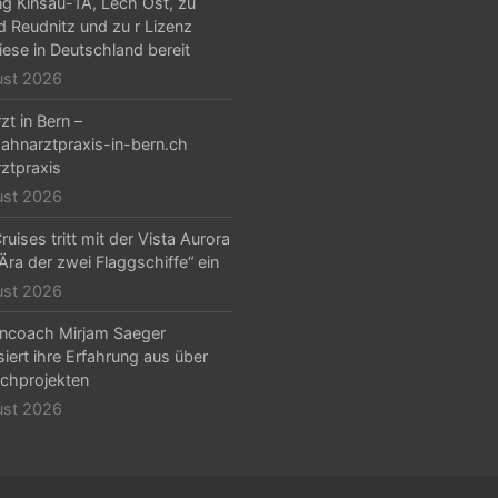
g Kinsau-1A, Lech Ost, zu
d Reudnitz und zu r Lizenz
iese in Deutschland bereit
ust 2026
zt in Bern –
hnarztpraxis-in-bern.ch
ztpraxis
ust 2026
ruises tritt mit der Vista Aurora
„Ära der zwei Flaggschiffe“ ein
ust 2026
ncoach Mirjam Saeger
isiert ihre Erfahrung aus über
chprojekten
ust 2026