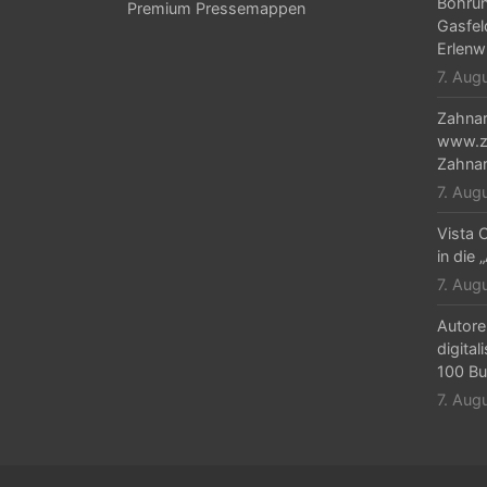
v
Bohrun
Premium Pressemappen
Gasfel
i
Erlenw
g
7. Aug
a
Zahnar
www.za
t
Zahnar
i
7. Aug
o
Vista C
n
in die 
7. Aug
Autore
digital
100 Bu
7. Aug