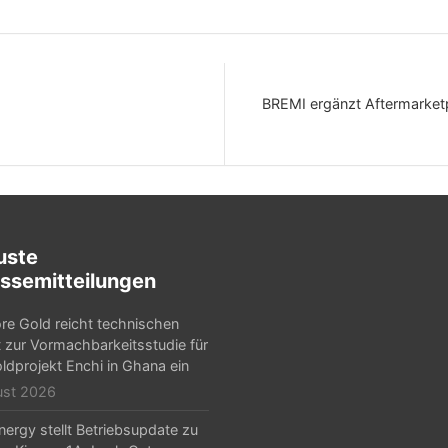
BREMI ergänzt Aftermarketp
uste
ssemitteilungen
e Gold reicht technischen
t zur Vormachbarkeitsstudie für
ldprojekt Enchi in Ghana ein
ust 2026
ergy stellt Betriebsupdate zu