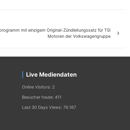
rogramm mit einzigem Original-Zündleitungssatz für TSI
Motoren der Volkswagengruppe
Live Mediendaten
Online Visitors:
2
Besucher heute:
411
Last 30 Days Views:
76.167