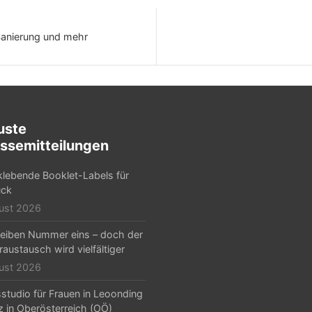
Sanierung und mehr
uste
ssemitteilungen
klebende Booklet-Labels für
ck
ust 2026
eiben Nummer eins – doch der
raustausch wird vielfältiger
ust 2026
sstudio für Frauen in Leoonding
nz in Oberösterreich (OÖ)