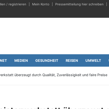
en / registrieren
Mein Konto
Pressemitteilung hier schreiben
eilungen.de
Wirtschaft
RNET
MEDIEN
GESUNDHEIT
REISEN
UMWELT
kstatt überzeugt durch Qualität, Zuverlässigkeit und faire Preise