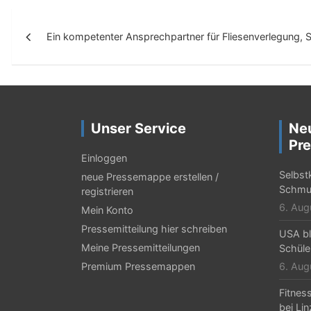
B
Ein kompetenter Ansprechpartner für Fliesenverlegung, 
e
i
t
r
Unser Service
Ne
a
Pre
g
Einloggen
Selbst
neue Pressemappe erstellen /
s
Schmu
registrieren
-
6. Aug
Mein Konto
N
Pressemitteilung hier schreiben
USA bl
Meine Pressemitteilungen
Schüle
a
Premium Pressemappen
6. Aug
v
Fitnes
i
bei Li