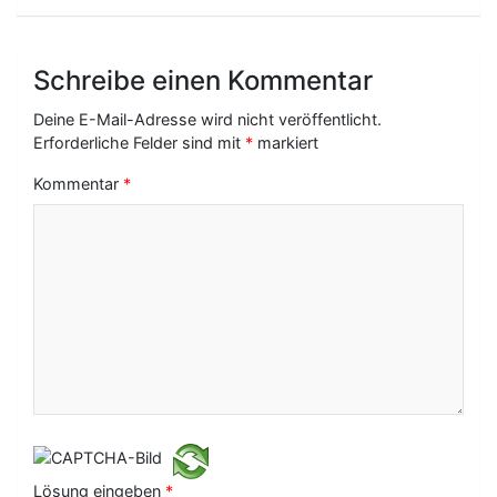
r
a
g
Schreibe einen Kommentar
s
Deine E-Mail-Adresse wird nicht veröffentlicht.
-
Erforderliche Felder sind mit
*
markiert
N
Kommentar
*
a
v
i
g
a
t
i
o
Lösung eingeben
*