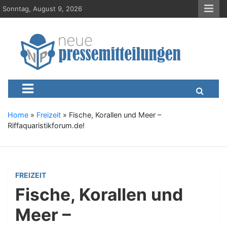
S
Sonntag, August 9, 2026
k
i
p
t
o
c
Neue-Pressemitteilungen.d
Presseportal, Nachrichten, News, Meldungen, Wirtschaft
o
n
t
e
Home
»
Freizeit
»
Fische, Korallen und Meer –
n
Riffaquaristikforum.de!
t
FREIZEIT
Fische, Korallen und
Meer –