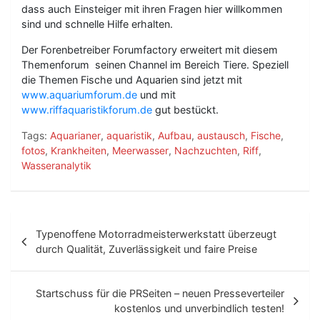
dass auch Einsteiger mit ihren Fragen hier willkommen
sind und schnelle Hilfe erhalten.
Der Forenbetreiber Forumfactory erweitert mit diesem
Themenforum seinen Channel im Bereich Tiere. Speziell
die Themen Fische und Aquarien sind jetzt mit
www.aquariumforum.de
und mit
www.riffaquaristikforum.de
gut bestückt.
Tags:
Aquarianer
,
aquaristik
,
Aufbau
,
austausch
,
Fische
,
fotos
,
Krankheiten
,
Meerwasser
,
Nachzuchten
,
Riff
,
Wasseranalytik
B
Typenoffene Motorradmeisterwerkstatt überzeugt
e
durch Qualität, Zuverlässigkeit und faire Preise
i
t
Startschuss für die PRSeiten – neuen Presseverteiler
kostenlos und unverbindlich testen!