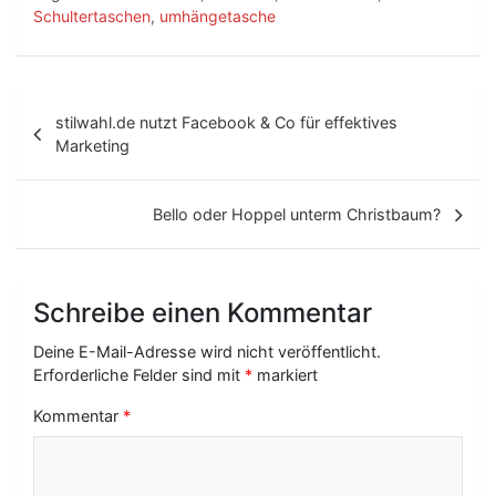
Schultertaschen
,
umhängetasche
B
stilwahl.de nutzt Facebook & Co für effektives
e
Marketing
i
t
Bello oder Hoppel unterm Christbaum?
r
a
Schreibe einen Kommentar
g
Deine E-Mail-Adresse wird nicht veröffentlicht.
s
Erforderliche Felder sind mit
*
markiert
-
Kommentar
*
N
a