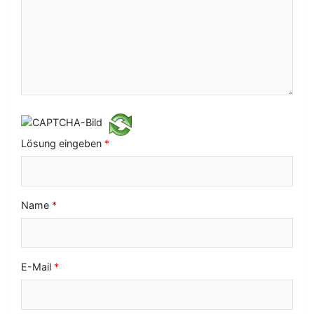
v
i
g
a
t
i
Lösung eingeben
*
o
n
Name
*
E-Mail
*