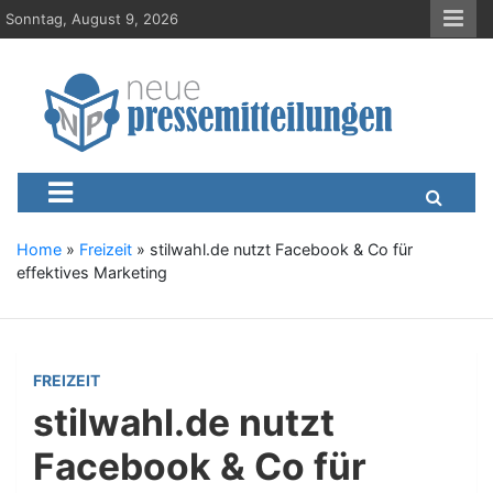
S
Sonntag, August 9, 2026
k
i
p
t
o
c
Neue-Pressemitteilungen.d
Presseportal, Nachrichten, News, Meldungen, Wirtschaft
o
n
t
e
Home
»
Freizeit
»
stilwahl.de nutzt Facebook & Co für
n
effektives Marketing
t
FREIZEIT
stilwahl.de nutzt
Facebook & Co für