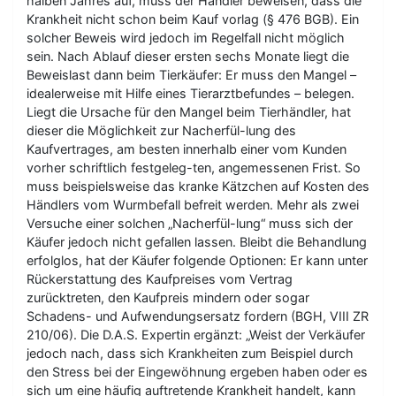
halben Jahres auf, muss der Händler beweisen, dass die
Krankheit nicht schon beim Kauf vorlag (§ 476 BGB). Ein
solcher Beweis wird jedoch im Regelfall nicht möglich
sein. Nach Ablauf dieser ersten sechs Monate liegt die
Beweislast dann beim Tierkäufer: Er muss den Mangel –
idealerweise mit Hilfe eines Tierarztbefundes – belegen.
Liegt die Ursache für den Mangel beim Tierhändler, hat
dieser die Möglichkeit zur Nacherfül-lung des
Kaufvertrages, am besten innerhalb einer vom Kunden
vorher schriftlich festgeleg-ten, angemessenen Frist. So
muss beispielsweise das kranke Kätzchen auf Kosten des
Händlers vom Wurmbefall befreit werden. Mehr als zwei
Versuche einer solchen „Nacherfül-lung“ muss sich der
Käufer jedoch nicht gefallen lassen. Bleibt die Behandlung
erfolglos, hat der Käufer folgende Optionen: Er kann unter
Rückerstattung des Kaufpreises vom Vertrag
zurücktreten, den Kaufpreis mindern oder sogar
Schadens- und Aufwendungsersatz fordern (BGH, VIII ZR
210/06). Die D.A.S. Expertin ergänzt: „Weist der Verkäufer
jedoch nach, dass sich Krankheiten zum Beispiel durch
den Stress bei der Eingewöhnung ergeben haben oder es
sich um eine häufig auftretende Krankheit handelt, kann