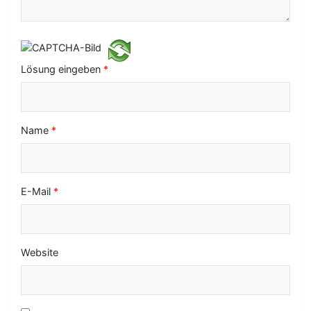
a
t
i
Lösung eingeben
*
o
n
Name
*
E-Mail
*
Website