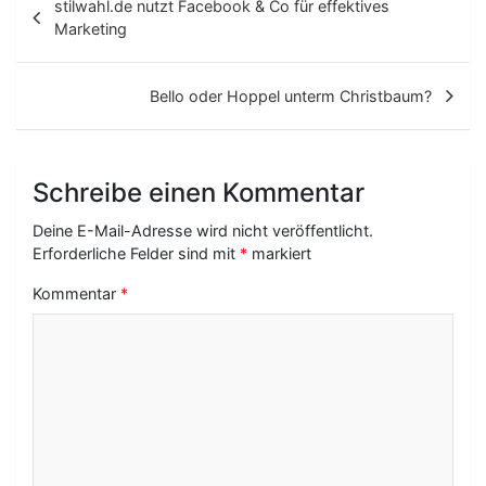
stilwahl.de nutzt Facebook & Co für effektives
e
Marketing
i
t
Bello oder Hoppel unterm Christbaum?
r
a
Schreibe einen Kommentar
g
Deine E-Mail-Adresse wird nicht veröffentlicht.
s
Erforderliche Felder sind mit
*
markiert
-
Kommentar
*
N
a
v
i
g