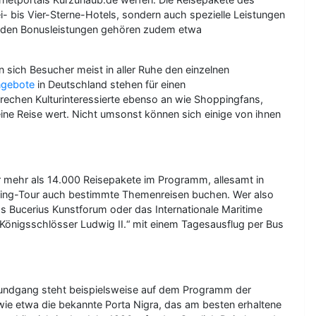
ei- bis Vier-Sterne-Hotels, sondern auch spezielle Leistungen
 Zu den Bonusleistungen gehören zudem etwa
sich Besucher meist in aller Ruhe den einzelnen
ngebote
in Deutschland stehen für einen
rechen Kulturinteressierte ebenso an wie Shoppingfans,
eine Reise wert. Nicht umsonst können sich einige von ihnen
er mehr als 14.000 Reisepakete im Programm, allesamt in
seeing-Tour auch bestimmte Themenreisen buchen. Wer also
as Bucerius Kunstforum oder das Internationale Maritime
önigsschlösser Ludwig II.“ mit einem Tagesausflug per Bus
dtrundgang steht beispielsweise auf dem Programm der
 wie etwa die bekannte Porta Nigra, das am besten erhaltene