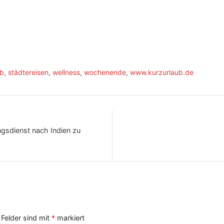
ub
,
städtereisen
,
wellness
,
wochenende
,
www.kurzurlaub.de
ngsdienst nach Indien zu
 Felder sind mit
*
markiert