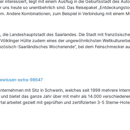
tzer interessiert, liegt mit einem Ausflug in die Geburtsstadt des Au
 für uns heute so unentbehrlich sind. Das Reisepaket „Entdeckungst
m. Andere Kombinationen, zum Beispiel in Verbindung mit einem M
en, die Landeshauptstadt des Saarlandes. Die Stadt mit französisch
r Völklinger Hütte zudem eines der ungewöhnlichsten Weltkulturerbes
anzösisch-Saarländisches Wochenende“, bei dem Feinschmecker au
gewissen-extra-98647
ternehmen mit Sitz in Schwerin, welches seit 1999 mehrere Interne
 und bietet das ganze Jahr über mit mehr als 14.000 verschiedenen 
tal arbeitet gezielt mit geprüften und zertifizierten 3-5 Sterne-