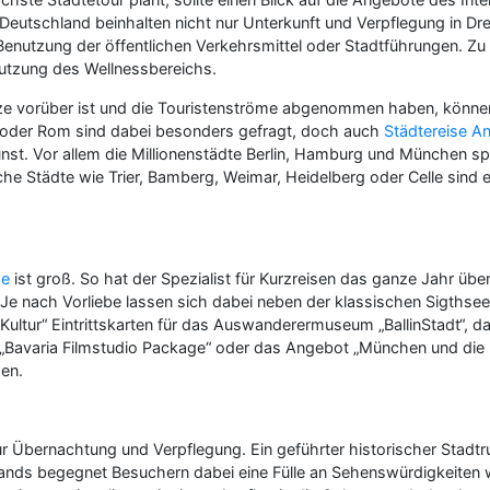
n Deutschland beinhalten nicht nur Unterkunft und Verpflegung in Dr
ie Benutzung der öffentlichen Verkehrsmittel oder Stadtführungen.
utzung des Wellnessbereichs.
tze vorüber ist und die Touristenströme abgenommen haben, können 
 oder Rom sind dabei besonders gefragt, doch auch
Städtereise A
st. Vor allem die Millionenstädte Berlin, Hamburg und München sp
he Städte wie Trier, Bamberg, Weimar, Heidelberg oder Celle sind 
de
ist groß. So hat der Spezialist für Kurzreisen das ganze Jahr üb
: Je nach Vorliebe lassen sich dabei neben der klassischen Sigth
ultur“ Eintrittskarten für das Auswanderermuseum „BallinStadt“, d
„Bavaria Filmstudio Package“ oder das Angebot „München und die K
en.
nur Übernachtung und Verpflegung. Ein geführter historischer Sta
chlands begegnet Besuchern dabei eine Fülle an Sehenswürdigkeiten