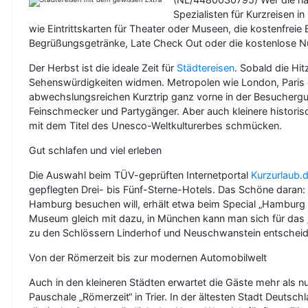
Spezialisten für Kurzreisen i
wie Eintrittskarten für Theater oder Museen, die kostenfre
Begrüßungsgetränke, Late Check Out oder die kostenlose N
Der Herbst ist die ideale Zeit für
Städtereisen
. Sobald die Hi
Sehenswürdigkeiten widmen. Metropolen wie London, Paris
abwechslungsreichen Kurztrip ganz vorne in der Besuchergun
Feinschmecker und Partygänger. Aber auch kleinere historisc
mit dem Titel des Unesco-Weltkulturerbes schmücken.
Gut schlafen und viel erleben
Die Auswahl beim TÜV-geprüften Internetportal
Kurzurlaub.
gepflegten Drei- bis Fünf-Sterne-Hotels. Das Schöne daran
Hamburg besuchen will, erhält etwa beim Special „Hamburg K
Museum gleich mit dazu, in München kann man sich für das 
zu den Schlössern Linderhof und Neuschwanstein entscheid
Von der Römerzeit bis zur modernen Automobilwelt
Auch in den kleineren Städten erwartet die Gäste mehr als 
Pauschale „Römerzeit“ in Trier. In der ältesten Stadt Deuts