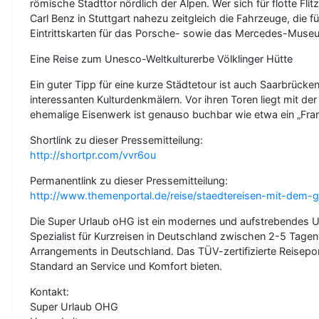
römische Stadttor nördlich der Alpen. Wer sich für flotte Fli
Carl Benz in Stuttgart nahezu zeitgleich die Fahrzeuge, die
Eintrittskarten für das Porsche- sowie das Mercedes-Museu
Eine Reise zum Unesco-Weltkulturerbe Völklinger Hütte
Ein guter Tipp für eine kurze Städtetour ist auch Saarbrück
interessanten Kulturdenkmälern. Vor ihren Toren liegt mit de
ehemalige Eisenwerk ist genauso buchbar wie etwa ein „Fr
Shortlink zu dieser Pressemitteilung:
http://shortpr.com/vvr6ou
Permanentlink zu dieser Pressemitteilung:
http://www.themenportal.de/reise/staedtereisen-mit-dem-
Die Super Urlaub oHG ist ein modernes und aufstrebendes Un
Spezialist für Kurzreisen in Deutschland zwischen 2-5 Tagen
Arrangements in Deutschland. Das TÜV-zertifizierte Reisepor
Standard an Service und Komfort bieten.
Kontakt:
Super Urlaub OHG