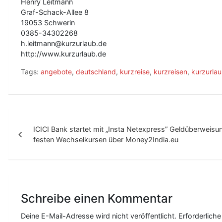
Henry Leitmann
Graf-Schack-Allee 8
19053 Schwerin
0385-34302268
h.leitmann@kurzurlaub.de
http://www.kurzurlaub.de
Tags:
angebote
,
deutschland
,
kurzreise
,
kurzreisen
,
kurzurla
B
ICICI Bank startet mit „Insta Netexpress” Geldüberweisu
e
festen Wechselkursen über Money2India.eu
i
t
r
Schreibe einen Kommentar
a
g
Deine E-Mail-Adresse wird nicht veröffentlicht.
Erforderliche