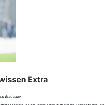
wissen Extra
 und Entdecker
ste Städtetour plant, sollte einen Blick auf die Angebote des Inte