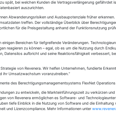
u spät, bei welchen Kunden die Vertragsverlängerung gefährdet is
tenbasiert auszurichten.
n Abwanderungsrisiken und Ausbaupotenziale früher erkennen. 
msatzdaten treffen. Der vollständige Überblick über Berechtigung
ortlichen für die Preisgestaltung anhand der Funktionsnutzung prü
 einigen Bereichen für tiefgreifende Veränderungen. Technologieun
en reagieren zu können – egal, ob es um die Nutzung durch Endku
 Datensilos aufbricht und seine Reaktionsfähigkeit verbessert, bes
 Strategie von Revenera. Wir helfen Unternehmen, fundierte Erke
nd ihr Umsatzwachstum voranzutreiben.“
mponente des Berechtigungsmanagementsystems FlexNet Operations 
dungen zu entwickeln, die Markteinführungszeit zu verkürzen und 
gen von Revenera ermöglichen es Software- und Technologieunter
uben tiefe Einblick in die Nutzung von Software und die Einhaltun
eit und Lizenzcompliance. Mehr Informationen unter
www.revener