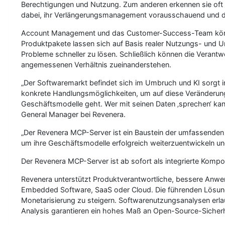
Berechtigungen und Nutzung. Zum anderen erkennen sie oft z
dabei, ihr Verlängerungsmanagement vorausschauend und da
Account Management und das Customer-Success-Team könne
Produktpakete lassen sich auf Basis realer Nutzungs- und U
Probleme schneller zu lösen. Schließlich können die Verantw
angemessenen Verhältnis zueinanderstehen.
„Der Softwaremarkt befindet sich im Umbruch und KI sorgt in
konkrete Handlungsmöglichkeiten, um auf diese Veränderung
Geschäftsmodelle geht. Wer mit seinen Daten ‚sprechen‘ kann,
General Manager bei Revenera.
„Der Revenera MCP-Server ist ein Baustein der umfassenden
um ihre Geschäftsmodelle erfolgreich weiterzuentwickeln u
Der Revenera MCP-Server ist ab sofort als integrierte Ko
Revenera unterstützt Produktverantwortliche, bessere Anwen
Embedded Software, SaaS oder Cloud. Die führenden Lösun
Monetarisierung zu steigern. Softwarenutzungsanalysen erla
Analysis garantieren ein hohes Maß an Open-Source-Sicherh