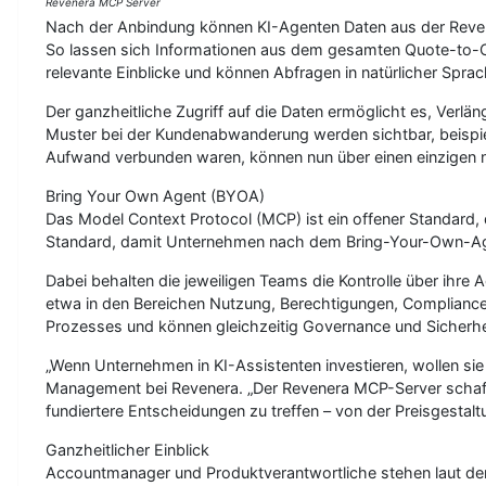
Revenera MCP Server
Nach der Anbindung können KI-Agenten Daten aus der Reven
So lassen sich Informationen aus dem gesamten Quote-to-C
relevante Einblicke und können Abfragen in natürlicher Spra
Der ganzheitliche Zugriff auf die Daten ermöglicht es, Verlä
Muster bei der Kundenabwanderung werden sichtbar, beispi
Aufwand verbunden waren, können nun über einen einzigen 
Bring Your Own Agent (BYOA)
Das Model Context Protocol (MCP) ist ein offener Standar
Standard, damit Unternehmen nach dem Bring-Your-Own-Age
Dabei behalten die jeweiligen Teams die Kontrolle über ihre 
etwa in den Bereichen Nutzung, Berechtigungen, Complianc
Prozesses und können gleichzeitig Governance und Sicherhe
„Wenn Unternehmen in KI-Assistenten investieren, wollen sie
Management bei Revenera. „Der Revenera MCP-Server schafft
fundiertere Entscheidungen zu treffen – von der Preisgestal
Ganzheitlicher Einblick
Accountmanager und Produktverantwortliche stehen laut 