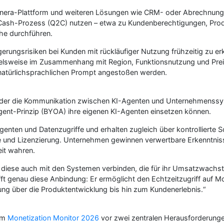
era-Plattform und weiteren Lösungen wie CRM- oder Abrechnungs
ash-Prozess (Q2C) nutzen – etwa zu Kundenberechtigungen, Produ
che durchführen.
ngerungsrisiken bei Kunden mit rückläufiger Nutzung frühzeitig zu er
elsweise im Zusammenhang mit Region, Funktionsnutzung und Prei
natürlichsprachlichen Prompt angestoßen werden.
d, der die Kommunikation zwischen KI-Agenten und Unternehmenssy
nt-Prinzip (BYOA) ihre eigenen KI-Agenten einsetzen können.
Agenten und Datenzugriffe und erhalten zugleich über kontrollierte 
e und Lizenzierung. Unternehmen gewinnen verwertbare Erkenntni
it wahren.
 diese auch mit den Systemen verbinden, die für ihr Umsatzwachstum
 genau diese Anbindung: Er ermöglicht den Echtzeitzugriff auf Mo
tung über die Produktentwicklung bis hin zum Kundenerlebnis.“
dem
Monetization Monitor 2026
vor zwei zentralen Herausforderungen