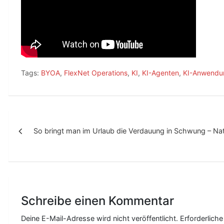
Tags:
BYOA
,
FlexNet Operations
,
KI
,
KI-Agenten
,
KI-Anwendu
B
So bringt man im Urlaub die Verdauung in Schwung – Nat
e
i
t
r
Schreibe einen Kommentar
a
g
Deine E-Mail-Adresse wird nicht veröffentlicht.
Erforderliche