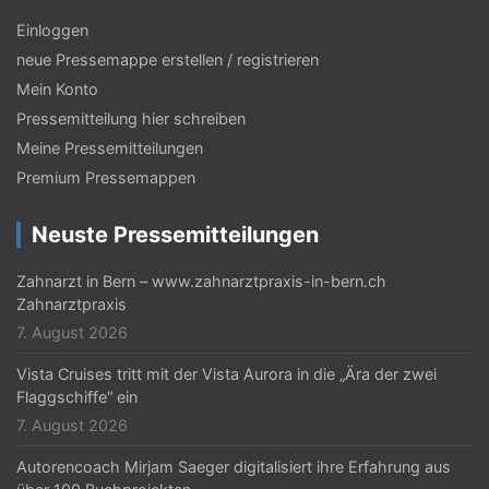
g
s
Einloggen
neue Pressemappe erstellen / registrieren
-
Mein Konto
N
Pressemitteilung hier schreiben
a
Meine Pressemitteilungen
v
Premium Pressemappen
i
Neuste Pressemitteilungen
g
Zahnarzt in Bern – www.zahnarztpraxis-in-bern.ch
a
Zahnarztpraxis
t
7. August 2026
i
Vista Cruises tritt mit der Vista Aurora in die „Ära der zwei
Flaggschiffe“ ein
o
7. August 2026
n
Autorencoach Mirjam Saeger digitalisiert ihre Erfahrung aus