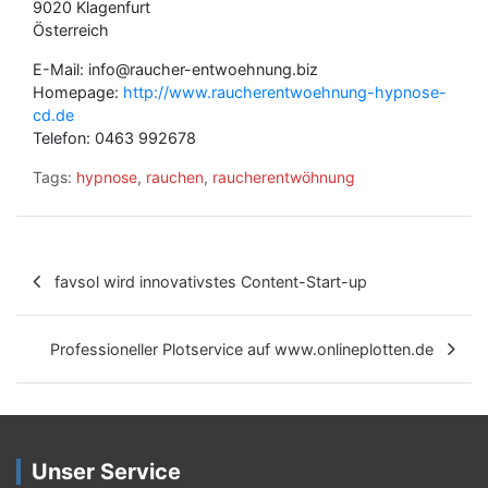
9020 Klagenfurt
Österreich
E-Mail: info@raucher-entwoehnung.biz
Homepage:
http://www.raucherentwoehnung-hypnose-
cd.de
Telefon: 0463 992678
Tags:
hypnose
,
rauchen
,
raucherentwöhnung
B
favsol wird innovativstes Content-Start-up
e
i
Professioneller Plotservice auf www.onlineplotten.de
t
r
a
Unser Service