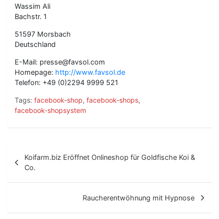
Wassim Ali
Bachstr. 1
51597 Morsbach
Deutschland
E-Mail: presse@favsol.com
Homepage:
http://www.favsol.de
Telefon: +49 (0)2294 9999 521
Tags:
facebook-shop
,
facebook-shops
,
facebook-shopsystem
B
Koifarm.biz Eröffnet Onlineshop für Goldfische Koi &
e
Co.
i
t
Raucherentwöhnung mit Hypnose
r