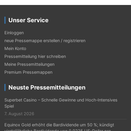
a
g
Unser Service
s
Einloggen
-
neue Pressemappe erstellen / registrieren
N
Mein Konto
a
Pressemitteilung hier schreiben
Meine Pressemitteilungen
v
Premium Pressemappen
i
g
Neuste Pressemitteilungen
a
Superbet Casino – Schnelle Gewinne und Hoch‑Intensives
t
Spiel
7. August 2026
i
Equinox Gold erhöht die Bardividende um 50 %; kündigt
o
vierteljährliche Bardividende von 0,0225 US-Dollar pro