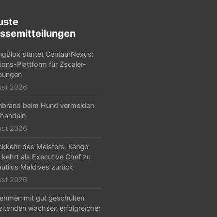
uste
ssemitteilungen
ngBlox startet CentaurNexus:
ions-Plattform für Zscaler-
ungen
ust 2026
nbrand beim Hund vermeiden
handeln
ust 2026
ckkehr des Meisters: Kengo
 kehrt als Executive Chef zu
utilus Maldives zurück
ust 2026
ehmen mit gut geschulten
eitenden wachsen erfolgreicher