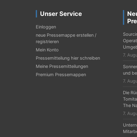
r
a
Unser Service
Ne
g
Pre
Einloggen
s
Sourci
neue Pressemappe erstellen /
-
Operat
registrieren
Umgeb
Mein Konto
N
7. Aug
Pressemitteilung hier schreiben
a
Meine Pressemitteilungen
Sonne
v
und be
Premium Pressemappen
7. Aug
i
g
Die Rü
Tomita
a
The Na
t
7. Aug
i
Untern
Mitarb
o