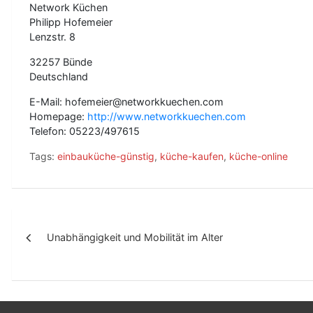
Network Küchen
Philipp Hofemeier
Lenzstr. 8
32257 Bünde
Deutschland
E-Mail: hofemeier@networkkuechen.com
Homepage:
http://www.networkkuechen.com
Telefon: 05223/497615
Tags:
einbauküche-günstig
,
küche-kaufen
,
küche-online
B
Unabhängigkeit und Mobilität im Alter
e
i
t