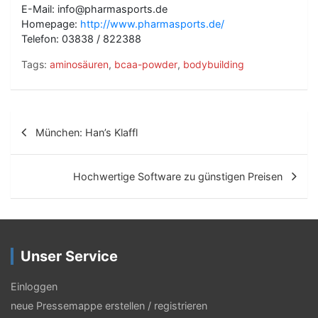
E-Mail: info@pharmasports.de
Homepage:
http://www.pharmasports.de/
Telefon: 03838 / 822388
Tags:
aminosäuren
,
bcaa-powder
,
bodybuilding
B
München: Han’s Klaffl
e
i
Hochwertige Software zu günstigen Preisen
t
r
a
Unser Service
g
s
Einloggen
neue Pressemappe erstellen / registrieren
-