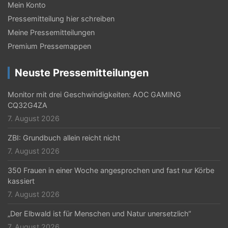
Mein Konto
N
Pressemitteilung hier schreiben
a
Meine Pressemitteilungen
v
Premium Pressemappen
i
Neuste Pressemitteilungen
g
Monitor mit drei Geschwindigkeiten: AOC GAMING
a
CQ32G4ZA
t
7. August 2026
i
ZBI: Grundbuch allein reicht nicht
o
7. August 2026
n
350 Frauen in einer Woche angesprochen und fast nur Körbe
kassiert
7. August 2026
„Der Elbwald ist für Menschen und Natur unersetzlich“
7. August 2026