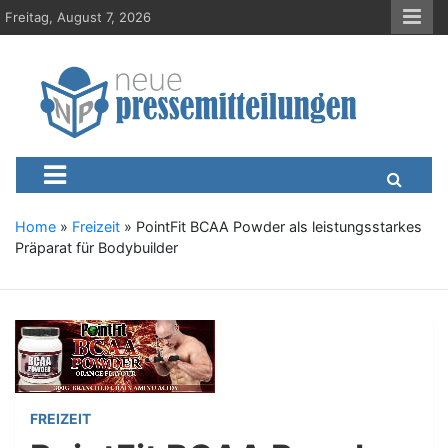
S
Freitag, August 7, 2026
k
i
p
t
o
c
Neue-Pressemitteilungen.d
Presseportal, Nachrichten, News, Meldungen, Wirtschaft
o
n
t
e
Home
»
Freizeit
»
PointFit BCAA Powder als leistungsstarkes
n
Präparat für Bodybuilder
t
FREIZEIT