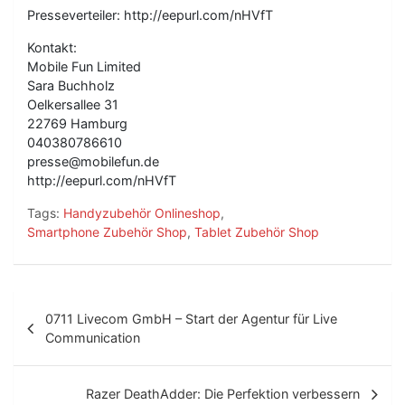
Presseverteiler: http://eepurl.com/nHVfT
Kontakt:
Mobile Fun Limited
Sara Buchholz
Oelkersallee 31
22769 Hamburg
040380786610
presse@mobilefun.de
http://eepurl.com/nHVfT
Tags:
Handyzubehör Onlineshop
,
Smartphone Zubehör Shop
,
Tablet Zubehör Shop
B
0711 Livecom GmbH – Start der Agentur für Live
e
Communication
i
t
Razer DeathAdder: Die Perfektion verbessern