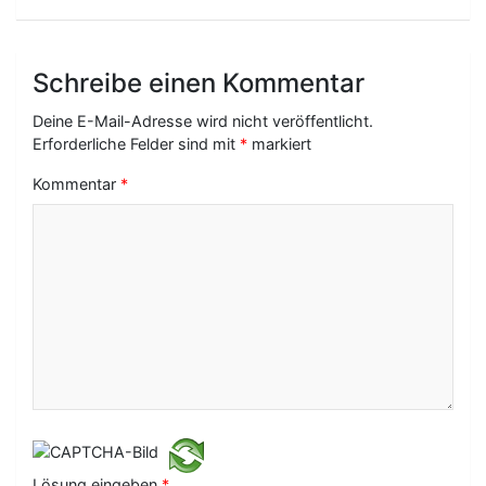
r
a
Schreibe einen Kommentar
g
Deine E-Mail-Adresse wird nicht veröffentlicht.
s
Erforderliche Felder sind mit
*
markiert
-
Kommentar
*
N
a
v
i
g
a
t
i
Lösung eingeben
*