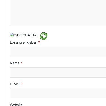
a
v
i
g
a
Lösung eingeben
*
t
i
o
Name
*
n
E-Mail
*
Website