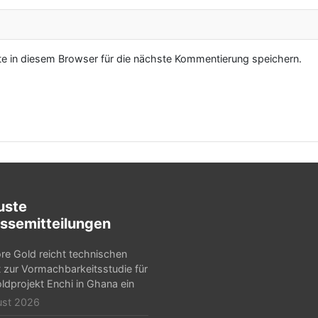
 in diesem Browser für die nächste Kommentierung speichern.
uste
ssemitteilungen
e Gold reicht technischen
t zur Vormachbarkeitsstudie für
ldprojekt Enchi in Ghana ein
ust 2026