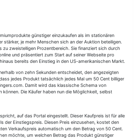
emiumprodukte günstiger einzukaufen als im stationären
r stärker, je mehr Menschen sich an der Auktion beteiligen.
zu zweistelligen Prozentbereich. Sie finanziert sich durch
online und präsentiert zum Start auf seiner Webseite pro
hinaus bereits den Einstieg in den US-amerikanischen Markt.
nnerhalb von zehn Sekunden entscheidet, den angezeigten
ass jedes Produkt tatsächlich jedes Mal um 50 Cent billiger
dealingers.com. Damit wird das klassische Schema von
n können. Die Käufer haben nun die Möglichkeit, selbst
cht, auf das Portal eingestellt. Dieser Kaufpreis ist für alle
ls der Einstiegspreis. Diesen Preis einzusehen, kostet den
igten Verkaufspreis automatisch um den Betrag von 50 Cent.
ehen möchte, um welchen Betrag das Produkt günstiger