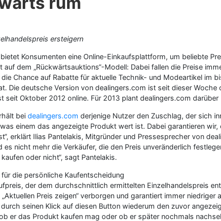
kwärts rum
elhandelspreis ersteigern
bietet Konsumenten eine Online-Einkaufsplattform, um beliebte Pr
t auf dem „Rückwärtsauktions“-Modell: Dabei fallen die Preise imme
ie Chance auf Rabatte für aktuelle Technik- und Modeartikel im bis 
at. Die deutsche Version von dealingers.com ist seit dieser Woche 
t seit Oktober 2012 online. Für 2013 plant dealingers.com darüber 
hält bei
dealingers.com
derjenige Nutzer den Zuschlag, der sich i
s einem das angezeigte Produkt wert ist. Dabei garantieren wir, d
sst“, erklärt Ilias Pantelakis, Mitgründer und Pressesprecher von 
es nicht mehr die Verkäufer, die den Preis unveränderlich festlege
 kaufen oder nicht“, sagt Pantelakis.
für die persönliche Kaufentscheidung
reis, der dem durchschnittlich ermittelten Einzelhandelspreis entspri
Aktuellen Preis zeigen“ verborgen und garantiert immer niedriger a
zer durch seinen Klick auf diesen Button wiederum den zuvor angeze
, ob er das Produkt kaufen mag oder ob er später nochmals nachs