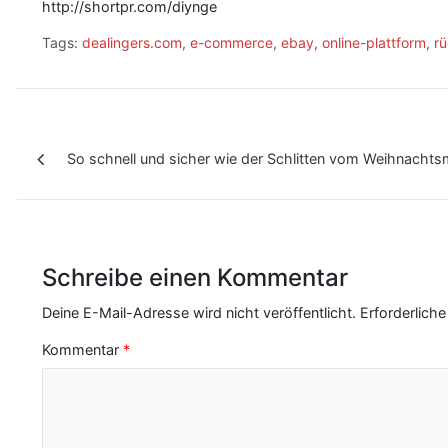
http://shortpr.com/diynge
Tags:
dealingers.com
,
e-commerce
,
ebay
,
online-plattform
,
r
B
So schnell und sicher wie der Schlitten vom Weihnacht
e
i
t
r
Schreibe einen Kommentar
a
Deine E-Mail-Adresse wird nicht veröffentlicht.
Erforderliche
g
Kommentar
*
s
-
N