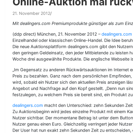
Online-Auktion mal rüc
21. November 2012
Mit dealingers.com Premiumprodukte günstiger als zum Einz
(ddp direct) München, 21. November 2012 –
dealingers.com
Einzelhandel oder klassischen Online-Handel. Die Idee beruh
Die neue Auktionsplattform dealingers.com gibt den Nutzern d
den geringen Geldeinsatz, den jeder Mitbietende zu leisten h
Woche drei ausgewählte Produkte. Die englische Webseite is
„Im Gegensatz zu anderen Rückwärtsauktionen im Internet er
Preis zu bezahlen. Ganz nach dem persönlichen Empfinden, wa
wird, sobald ein Nutzer sich den aktuellen Preis anzeigen lä
Angebot und Nachfrage auf den Kopf gestellt. „Denn nun sind 
festzulegen, zu welchem Preis sie bereit sind, ein Produkt zu
dealingers.com
macht den Unterschied: zehn Sekunden Zeit 
Zu Auktionsbeginn wird jedes einzelne Produkt mit einem Kaufp
Nutzer sichtbar. Der momentane Betrag ist unter dem Button „
Nutzer genau einen Euro. Gleichzeitig verringert jeder Nut
Der User hat nun exakt zehn Sekunden Zeit zu entscheiden