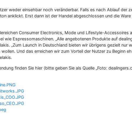
tzer weder einsehbar noch veränderbar. Falls es nach Ablauf der z
tton anklickt. Erst dann ist der Handel abgeschlossen und die Ware
n Bereichen Consumer Electronics, Mode und Lifestyle-Accessoires
l wie Espressomaschinen. „Alle angebotenen Produkte auf dealing
elakis. „Zum Launch in Deutschland bieten wir übrigens gezielt nu
wollen. Und das erreichen wir zum Vorteil der Nutzer zu Beginn ehe
elakis.
ndung finden Sie hier (bitte geben Sie als Quelle „Foto: dealingers.
line.PNG
itworks.JPG
akis_COO.JPG
sso_CEO.JPG
peg