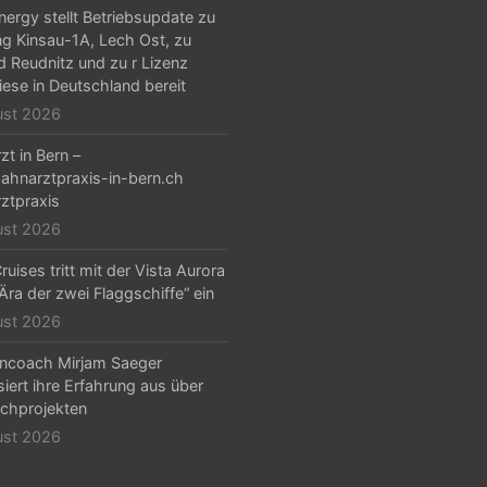
ergy stellt Betriebsupdate zu
g Kinsau-1A, Lech Ost, zu
d Reudnitz und zu r Lizenz
iese in Deutschland bereit
ust 2026
zt in Bern –
hnarztpraxis-in-bern.ch
ztpraxis
ust 2026
ruises tritt mit der Vista Aurora
„Ära der zwei Flaggschiffe“ ein
ust 2026
ncoach Mirjam Saeger
isiert ihre Erfahrung aus über
chprojekten
ust 2026