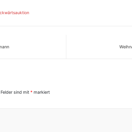
ückwärtsauktion
smann
Weihna
 Felder sind mit
*
markiert