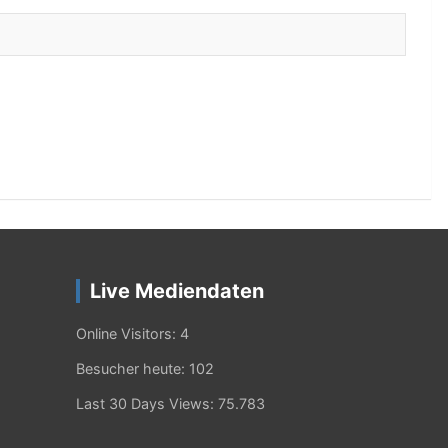
Live Mediendaten
Online Visitors:
4
Besucher heute:
102
Last 30 Days Views:
75.783