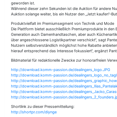
geworden ist.
Während dieser zehn Sekunden ist die Auktion für andere Nu
Auktion solange weiter, bis ein Nutzer den „Jetzt kaufen“–Bu
Produktvielfalt im Premiumsegment von Technik und Mode
Die Plattform bietet ausschließlich Premiumprodukte in de
Generation auch Damenhandtaschen, aber auch Küchenartike
über angeschlossene Logistikpartner verschickt“, sagt Pant
Nutzern selbstverständlich möglichst hohe Rabatte anbieten 
hierauf entsprechend das Interesse fokussiert“, ergänzt Pant
Bildmaterial für redaktionelle Zwecke zur honorarfreien Verwe
http://download.komm-passion.de/dealingers_logo.JPG
http://download.komm-passion.de/dealingers_logo_no_tag
http://download.komm-passion.de/dealingers_graphic_how
http://download.komm-passion.de/dealingers_Ilias_Pantel
http://download.komm-passion.de/dealingers_Jacko_Cara
http://download.komm-passion.de/dealingers_2_founders.j
Shortlink zu dieser Pressemitteilung:
http://shortpr.com/diynge