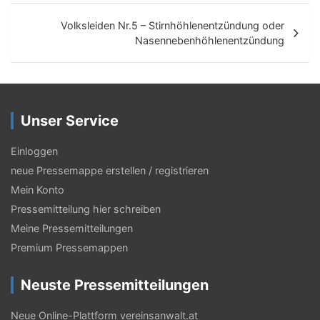
i
t
Volksleiden Nr.5 – Stirnhöhlenentzündung oder
Nasennebenhöhlenentzündung
r
a
g
Unser Service
s
-
Einloggen
N
neue Pressemappe erstellen / registrieren
Mein Konto
a
Pressemitteilung hier schreiben
v
Meine Pressemitteilungen
i
Premium Pressemappen
g
Neuste Pressemitteilungen
a
Neue Online-Plattform vereinsanwalt.at