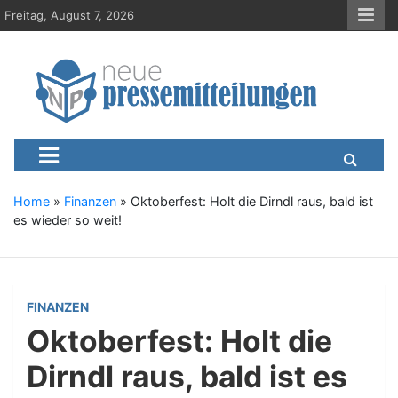
S
Freitag, August 7, 2026
k
i
p
t
o
c
Neue-Pressemitteilungen.d
Presseportal, Nachrichten, News, Meldungen, Wirtschaft
o
n
t
e
Home
»
Finanzen
»
Oktoberfest: Holt die Dirndl raus, bald ist
n
es wieder so weit!
t
FINANZEN
Oktoberfest: Holt die
Dirndl raus, bald ist es