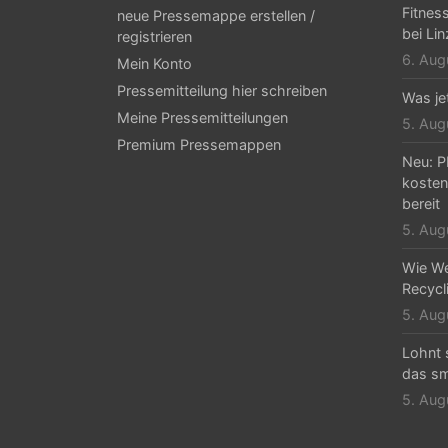
Fitnes
neue Pressemappe erstellen /
s
bei Li
registrieren
-
6. Aug
Mein Konto
N
Pressemitteilung hier schreiben
Was jet
Meine Pressemitteilungen
a
5. Aug
Premium Pressemappen
v
Neu: P
kosten
i
bereit
g
5. Aug
a
Wie We
Recycli
t
5. Aug
i
Lohnt 
o
das sm
n
5. Aug