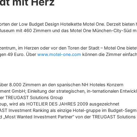
dt mit Herz
orten der Low Budget Design Hotelkette Motel One. Derzeit bieten h
useum mit 460 Zimmern und das Motel One München-City-Süd mit 2
entrum, im Herzen oder vor den Toren der Stadt – Motel One biete
igen 49 Euro. Über
www.motel-one.com
können die Zimmer einfach
über 8.000 Zimmern an den spanischen NH Hoteles Konzern
nt GmbH; Einleitung der strategischen, in-ternationalen Entwick
der TREUGAST Solutions Group
Group, wird als HOTELIER DES JAHRES 2009 ausgezeichnet
ST Investment Ranking als einzige Hotel-gruppe im Budget-Segm
 „Most Wanted Investment Partner“ von der TREUGAST Solutions Gr