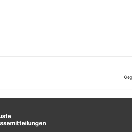
Geg
uste
ssemitteilungen