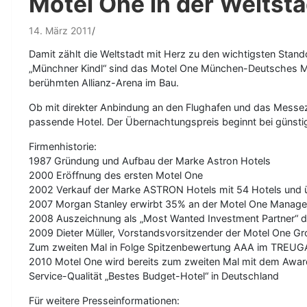
Motel One in der Weltsta
14. März 2011
Damit zählt die Weltstadt mit Herz zu den wichtigsten Stand
„Münchner Kindl“ sind das Motel One München-Deutsches M
berühmten Allianz-Arena im Bau.
Ob mit direkter Anbindung an den Flughafen und das Messez
passende Hotel. Der Übernachtungspreis beginnt bei günst
Firmenhistorie:
1987 Gründung und Aufbau der Marke Astron Hotels
2000 Eröffnung des ersten Motel One
2002 Verkauf der Marke ASTRON Hotels mit 54 Hotels und 
2007 Morgan Stanley erwirbt 35% an der Motel One Manageme
2008 Auszeichnung als „Most Wanted Investment Partner“ 
2009 Dieter Müller, Vorstandsvorsitzender der Motel One 
Zum zweiten Mal in Folge Spitzenbewertung AAA im TREUGA
2010 Motel One wird bereits zum zweiten Mal mit dem Award
Service-Qualität „Bestes Budget-Hotel“ in Deutschland
Für weitere Presseinformationen: