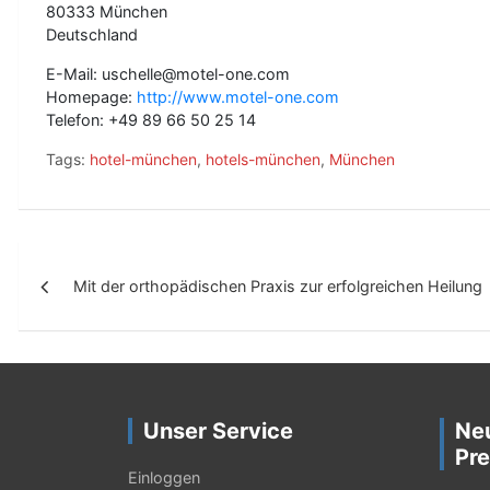
80333 München
Deutschland
E-Mail: uschelle@motel-one.com
Homepage:
http://www.motel-one.com
Telefon: +49 89 66 50 25 14
Tags:
hotel-münchen
,
hotels-münchen
,
München
B
Mit der orthopädischen Praxis zur erfolgreichen Heilung
e
i
t
r
Unser Service
Ne
a
Pre
g
Einloggen