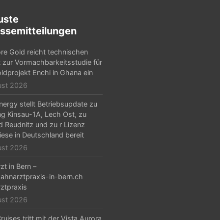
uste
ssemitteilungen
e Gold reicht technischen
t zur Vormachbarkeitsstudie für
ldprojekt Enchi in Ghana ein
ust 2026
ergy stellt Betriebsupdate zu
g Kinsau-1A, Lech Ost, zu
d Reudnitz und zu r Lizenz
iese in Deutschland bereit
ust 2026
zt in Bern –
hnarztpraxis-in-bern.ch
ztpraxis
ust 2026
ruises tritt mit der Vista Aurora