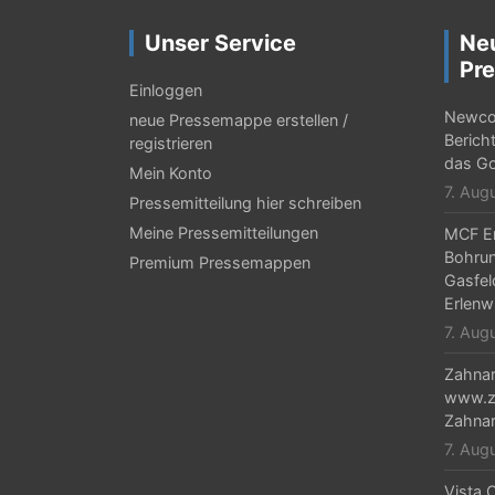
r
Unser Service
Ne
a
Pre
g
Einloggen
Newcor
neue Pressemappe erstellen /
s
Berich
registrieren
-
das Go
Mein Konto
7. Aug
N
Pressemitteilung hier schreiben
Meine Pressemitteilungen
MCF En
a
Bohrun
Premium Pressemappen
v
Gasfel
Erlenw
i
7. Aug
g
Zahnar
a
www.za
Zahnar
t
7. Aug
i
Vista C