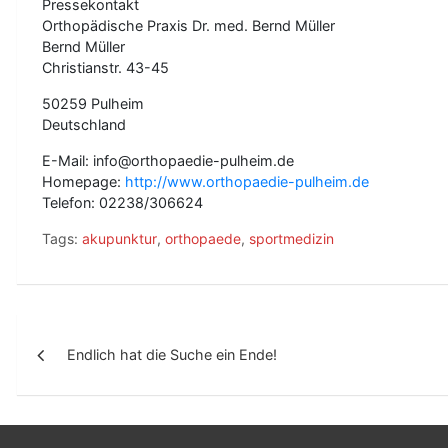
Pressekontakt
Orthopädische Praxis Dr. med. Bernd Müller
Bernd Müller
Christianstr. 43-45
50259 Pulheim
Deutschland
E-Mail: info@orthopaedie-pulheim.de
Homepage:
http://www.orthopaedie-pulheim.de
Telefon: 02238/306624
Tags:
akupunktur
,
orthopaede
,
sportmedizin
B
Endlich hat die Suche ein Ende!
e
i
t