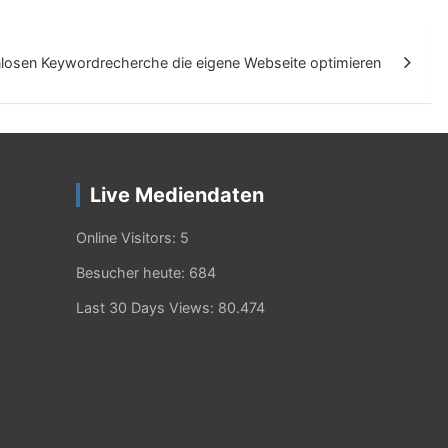
nlosen Keywordrecherche die eigene Webseite optimieren
Live Mediendaten
Online Visitors:
5
Besucher heute:
684
Last 30 Days Views:
80.474