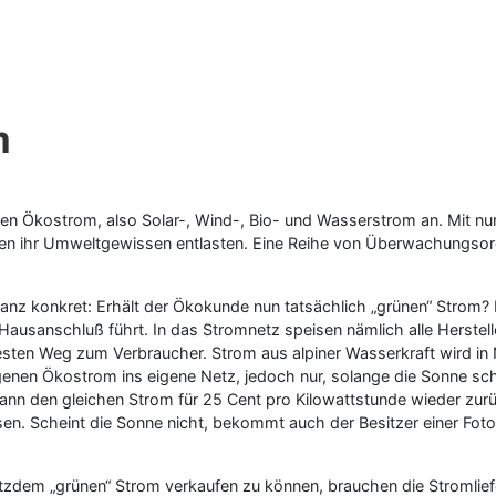
m
eten Ökostrom, also Solar-, Wind-, Bio- und Wasserstrom an. Mit n
n ihr Umweltgewissen entlasten. Eine Reihe von Überwachungsorga
anz konkret: Erhält der Ökokunde nun tatsächlich „grünen“ Strom? 
usanschluß führt. In das Stromnetz speisen nämlich alle Herstelle
esten Weg zum Verbraucher. Strom aus alpiner Wasserkraft wird 
enen Ökostrom ins eigene Netz, jedoch nur, solange die Sonne schei
nn den gleichen Strom für 25 Cent pro Kilowattstunde wieder zurü
en. Scheint die Sonne nicht, bekommt auch der Besitzer einer Fot
tzdem „grünen“ Strom verkaufen zu können, brauchen die Stromlief