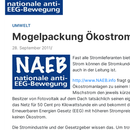
UMWELT
Mogelpackung Ökostro
28. September 2011
Fast alle Stromlieferanten bi
Strom können die Stromkunde
auch in der Leitung ist.
http://www.NAEB.info
fragt g
Ökostromanlagen zu seinem Ha
Mischstrom den jeweils kürz
Besitzer von Fotovoltaik auf dem Dach tatsächlich seinen eig
das Netz für 50 Cent pro Kilowattstunde ein und bekommt da
Erneuerbaren Energien Gesetz (EEG) mit höheren Strompreis
keinen Ökostrom.
Die Stromindustrie und der Gesetzgeber wissen das. Um tro