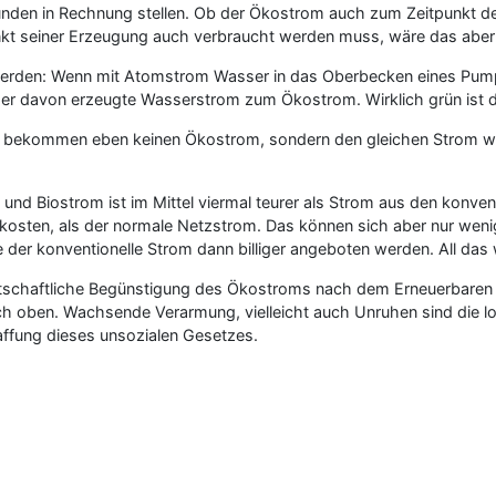
n in Rechnung stellen. Ob der Ökostrom auch zum Zeitpunkt des V
t seiner Erzeugung auch verbraucht werden muss, wäre das aber 
rden: Wenn mit Atomstrom Wasser in das Oberbecken eines Pumps
der davon erzeugte Wasserstrom zum Ökostrom. Wirklich grün ist d
ie bekommen eben keinen Ökostrom, sondern den gleichen Strom wie
und Biostrom ist im Mittel viermal teurer als Strom aus den konve
osten, als der normale Netzstrom. Das können sich aber nur weni
 der konventionelle Strom dann billiger angeboten werden. All das 
rtschaftliche Begünstigung des Ökostroms nach dem Erneuerbaren 
nach oben. Wachsende Verarmung, vielleicht auch Unruhen sind die l
ffung dieses unsozialen Gesetzes.