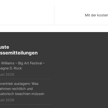
Mit der koste
uste
ssemitteilungen
Williams – Big Art Festival –
agne D. Rock
ust 2026
nvertrieb auslagern: Was
ehmen rechtlich und
satorisch beachten müssen
ust 2026