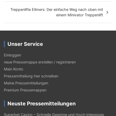
i
Treppenlifte Ellmers: Der einfache Weg nach oben mit
t
einem Minivator Treppenlift
r
a
g
Unser Service
s
Einloggen
-
neue Pressemappe erstellen / registrieren
N
Mein Konto
a
Pressemitteilung hier schreiben
Meine Pressemitteilungen
v
Premium Pressemappen
i
g
Neuste Pressemitteilungen
a
Superbet Casino – Schnelle Gewinne und Hoch‑Intensives