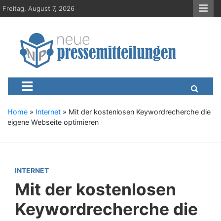
S
Freitag, August 7, 2026
k
i
p
t
o
c
Neue-Pressemitteilungen.d
Presseportal, Nachrichten, News, Meldungen, Wirtschaft
o
n
t
e
Home
»
Internet
»
Mit der kostenlosen Keywordrecherche die
n
eigene Webseite optimieren
t
INTERNET
Mit der kostenlosen
Keywordrecherche die