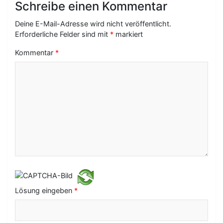
Schreibe einen Kommentar
a
g
Deine E-Mail-Adresse wird nicht veröffentlicht.
Erforderliche Felder sind mit
*
markiert
s
Kommentar
*
-
N
a
v
i
g
a
t
i
Lösung eingeben
*
o