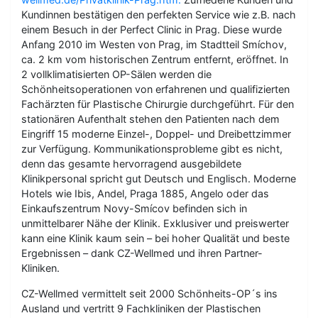
Kundinnen bestätigen den perfekten Service wie z.B. nach
einem Besuch in der Perfect Clinic in Prag. Diese wurde
Anfang 2010 im Westen von Prag, im Stadtteil Smíchov,
ca. 2 km vom historischen Zentrum entfernt, eröffnet. In
2 vollklimatisierten OP-Sälen werden die
Schönheitsoperationen von erfahrenen und qualifizierten
Fachärzten für Plastische Chirurgie durchgeführt. Für den
stationären Aufenthalt stehen den Patienten nach dem
Eingriff 15 moderne Einzel-, Doppel- und Dreibettzimmer
zur Verfügung. Kommunikationsprobleme gibt es nicht,
denn das gesamte hervorragend ausgebildete
Klinikpersonal spricht gut Deutsch und Englisch. Moderne
Hotels wie Ibis, Andel, Praga 1885, Angelo oder das
Einkaufszentrum Novy-Smícov befinden sich in
unmittelbarer Nähe der Klinik. Exklusiver und preiswerter
kann eine Klinik kaum sein – bei hoher Qualität und beste
Ergebnissen – dank CZ-Wellmed und ihren Partner-
Kliniken.
CZ-Wellmed vermittelt seit 2000 Schönheits-OP´s ins
Ausland und vertritt 9 Fachkliniken der Plastischen