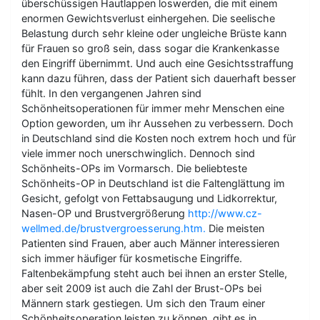
überschüssigen Hautlappen loswerden, die mit einem
enormen Gewichtsverlust einhergehen. Die seelische
Belastung durch sehr kleine oder ungleiche Brüste kann
für Frauen so groß sein, dass sogar die Krankenkasse
den Eingriff übernimmt. Und auch eine Gesichtsstraffung
kann dazu führen, dass der Patient sich dauerhaft besser
fühlt. In den vergangenen Jahren sind
Schönheitsoperationen für immer mehr Menschen eine
Option geworden, um ihr Aussehen zu verbessern. Doch
in Deutschland sind die Kosten noch extrem hoch und für
viele immer noch unerschwinglich. Dennoch sind
Schönheits-OPs im Vormarsch. Die beliebteste
Schönheits-OP in Deutschland ist die Faltenglättung im
Gesicht, gefolgt von Fettabsaugung und Lidkorrektur,
Nasen-OP und Brustvergrößerung
http://www.cz-
wellmed.de/brustvergroesserung.htm.
Die meisten
Patienten sind Frauen, aber auch Männer interessieren
sich immer häufiger für kosmetische Eingriffe.
Faltenbekämpfung steht auch bei ihnen an erster Stelle,
aber seit 2009 ist auch die Zahl der Brust-OPs bei
Männern stark gestiegen. Um sich den Traum einer
Schönheitsoperation leisten zu können, gibt es in