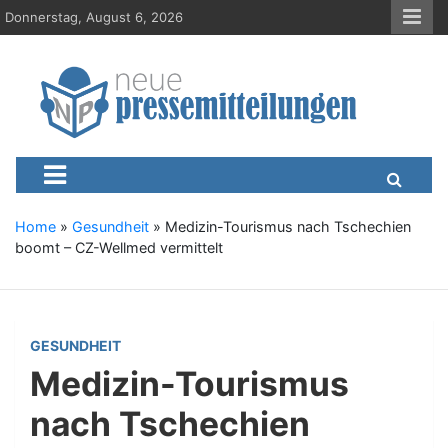
S
Donnerstag, August 6, 2026
k
i
p
t
o
c
Neue-Pressemitteilungen.d
Presseportal, Nachrichten, News, Meldungen, Wirtschaft
o
n
t
e
Home
»
Gesundheit
»
Medizin-Tourismus nach Tschechien
n
boomt – CZ-Wellmed vermittelt
t
GESUNDHEIT
Medizin-Tourismus
nach Tschechien