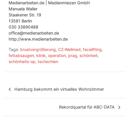
Medienarbeiten.de | Medienmiezen GmbH
Manuela Waller
Staakener Str. 19
13581 Berlin
030 33890488
office@medienarbeiten.de
http://www.medienarbeiten.de
Tags:
brustvergrößerung
,
CZ-Wellmed
,
facelifting
,
fettabsaugen
,
klinik
,
operation
,
prag
,
schönheit
,
schönheits-op
,
tschechien
B
Hamburg bekommt ein virtuelles Wohnzimmer
e
i
Rekordquartal für ABC-DATA
t
r