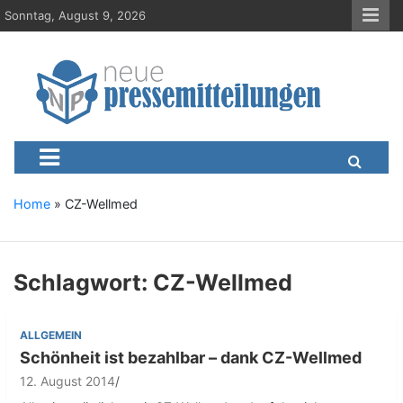
S
Sonntag, August 9, 2026
k
i
p
t
o
c
Neue-Pressemitteilungen.d
Presseportal, Nachrichten, News, Meldungen, Wirtschaft
o
n
t
e
Home
»
CZ-Wellmed
n
t
Schlagwort:
CZ-Wellmed
ALLGEMEIN
Schönheit ist bezahlbar – dank CZ-Wellmed
12. August 2014