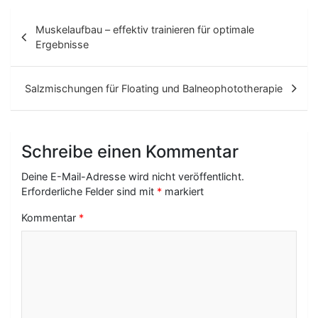
B
Muskelaufbau – effektiv trainieren für optimale
e
Ergebnisse
i
t
Salzmischungen für Floating und Balneophototherapie
r
a
Schreibe einen Kommentar
g
Deine E-Mail-Adresse wird nicht veröffentlicht.
s
Erforderliche Felder sind mit
*
markiert
-
Kommentar
*
N
a
v
i