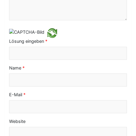
g
a
t
i
Lösung eingeben
*
o
n
Name
*
E-Mail
*
Website