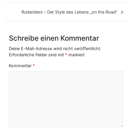
i
t
Ruderiders – Der Style des Lebens „on the Road“
r
a
Schreibe einen Kommentar
g
Deine E-Mail-Adresse wird nicht veröffentlicht.
s
Erforderliche Felder sind mit
*
markiert
-
Kommentar
*
N
a
v
i
g
a