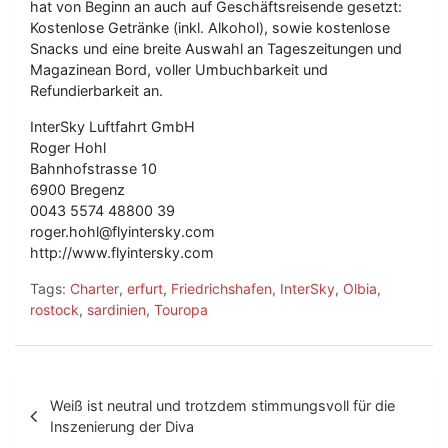
hat von Beginn an auch auf Geschäftsreisende gesetzt:
Kostenlose Getränke (inkl. Alkohol), sowie kostenlose
Snacks und eine breite Auswahl an Tageszeitungen und
Magazinean Bord, voller Umbuchbarkeit und
Refundierbarkeit an.
InterSky Luftfahrt GmbH
Roger Hohl
Bahnhofstrasse 10
6900 Bregenz
0043 5574 48800 39
roger.hohl@flyintersky.com
http://www.flyintersky.com
Tags:
Charter
,
erfurt
,
Friedrichshafen
,
InterSky
,
Olbia
,
rostock
,
sardinien
,
Touropa
B
Weiß ist neutral und trotzdem stimmungsvoll für die
e
Inszenierung der Diva