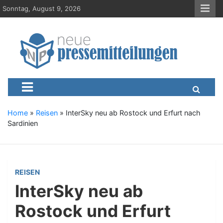
S
Sonntag, August 9, 2026
k
i
p
t
o
c
Neue-Pressemitteilungen.d
Presseportal, Nachrichten, News, Meldungen, Wirtschaft
o
n
t
e
Home
»
Reisen
»
InterSky neu ab Rostock und Erfurt nach
n
Sardinien
t
REISEN
InterSky neu ab
Rostock und Erfurt