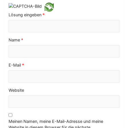
t
i
Lösung eingeben
*
o
n
Name
*
E-Mail
*
Website
Meinen Namen, meine E-Mail-Adresse und meine
Website in diesem Browser für die nächste