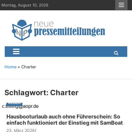
S
Montag, August 10, 2026
k
i
p
t
o
c
Neue-Pressemitteilungen.d
Presseportal, Nachrichten, News, Meldungen, Wirtschaft
o
n
t
e
Home
»
Charter
n
t
Schlagwort:
Charter
REISEN
Hausbooturlaub auch ohne Führerschein: So
einfach funktioniert der Einstieg mit SamBoat
23. März 2026