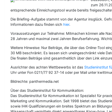
zum 26.11.2
entsprechende Einreichungstool wurde bereits freigeschalte
Die Briefing-Aufgabe stammt von der Agentur insglück. Gef
Informationen dazu finden sich
hier
.
Voraussetzungen zur Teilnahme: Mitmachen können alle Nachw
28 Jahren und maximal zwei Jahren Berufserfahrung. Wichtig
Weitere Hinweise: Nur Beiträge, die über das Online-Tool ei
30 MB beschränkt. Es lassen sich uneingeschränkt viele Da
Die finalen Beiträge sind gesamtheitlich über den Link einz
Ausrichter des achten Wettbewerbs ist das
Studieninstitut 
Uhr unter Fon 0211/77 92 37-14 oder per Mail unter kwittmu
Bildrechte: panthermedia.net
Über das Studieninstitut für Kommunikation:
Das Studieninstitut für Kommunikation ist Spezialist für p
Marketing und Kommunikation. Seit 1998 bietet das Studieni
sowie IHK-Qualifizierungen ein breites Spektrum an Bildung
Wissenschaft vermitteln direkt anwendbares Know-how. La