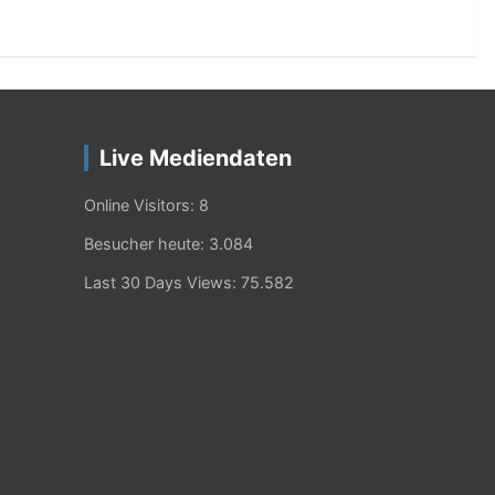
Live Mediendaten
Online Visitors:
8
Besucher heute:
3.084
Last 30 Days Views:
75.582