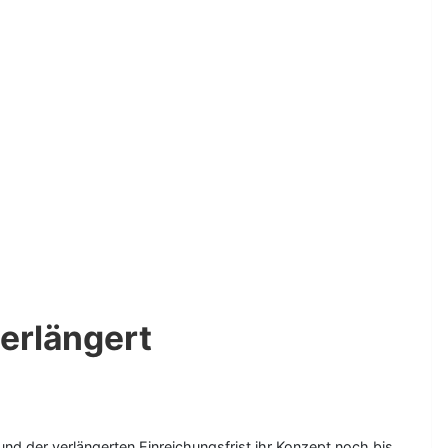
verlängert
nd der verlängerten Einreichungsfrist ihr Konzept noch bis