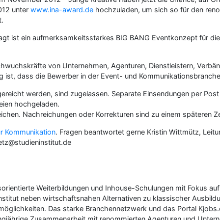
012 unter
www.ina-award.de
hochzuladen, um sich so für den reno
t.
ragt ist ein aufmerksamkeitsstarkes BIG BANG Eventkonzept für di
uchskräfte von Unternehmen, Agenturen, Dienstleistern, Verbänden
 ist, dass die Bewerber in der Event- und Kommunikationsbranche 
ngereicht werden, sind zugelassen. Separate Einsendungen per Post o
teien hochgeladen.
ureichen. Nachreichungen oder Korrekturen sind zu einem späteren Ze
für Kommunikation
. Fragen beantwortet gerne Kristin Wittmütz, Leitu
etz@studieninstitut.de
raxisorientierte Weiterbildungen und Inhouse-Schulungen mit Fokus 
nstitut neben wirtschaftsnahen Alternativen zu klassischer Ausbil
smöglichkeiten. Das starke Branchennetzwerk und das Portal Kjobs
ngjährige Zusammenarbeit mit renommierten Agenturen und Unter