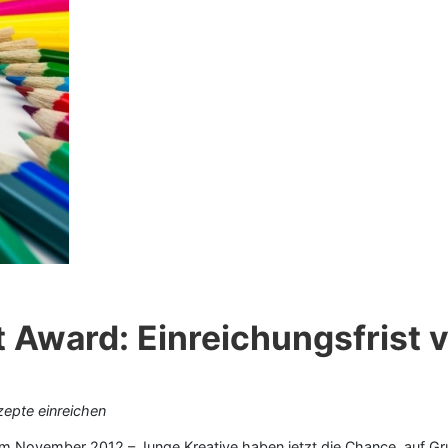
t Award: Einreichungsfrist 
epte einreichen
im November 2012 – Junge Kreative haben jetzt die Chance, auf Gru