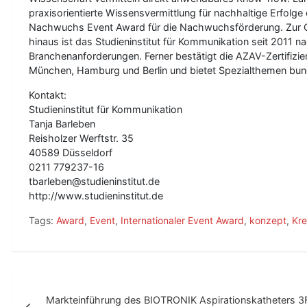
praxisorientierte Wissensvermittlung für nachhaltige Erfolge d
Nachwuchs Event Award für die Nachwuchsförderung. Zur Qu
hinaus ist das Studieninstitut für Kommunikation seit 2011 
Branchenanforderungen. Ferner bestätigt die AZAV-Zertifizier
München, Hamburg und Berlin und bietet Spezialthemen bun
Kontakt:
Studieninstitut für Kommunikation
Tanja Barleben
Reisholzer Werftstr. 35
40589 Düsseldorf
0211 779237-16
tbarleben@studieninstitut.de
http://www.studieninstitut.de
Tags:
Award
,
Event
,
Internationaler Event Award
,
konzept
,
Kre
B
Markteinführung des BIOTRONIK Aspirationskatheters 3
e