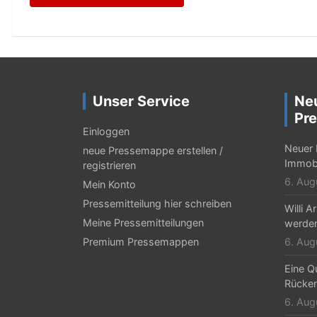
Unser Service
Ne
Pre
Einloggen
Neuer 
neue Pressemappe erstellen /
Immobi
registrieren
6. Aug
Mein Konto
Pressemitteilung hier schreiben
Willi 
Meine Pressemitteilungen
werden
Premium Pressemappen
6. Aug
Eine Qu
Rücken
6. Aug