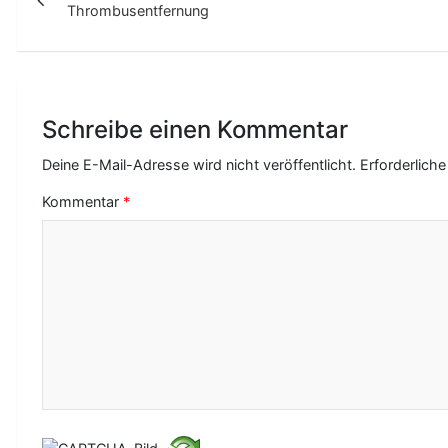
Thrombusentfernung
i
t
r
Schreibe einen Kommentar
a
g
Deine E-Mail-Adresse wird nicht veröffentlicht.
Erforderliche
s
Kommentar
*
-
N
a
v
i
g
a