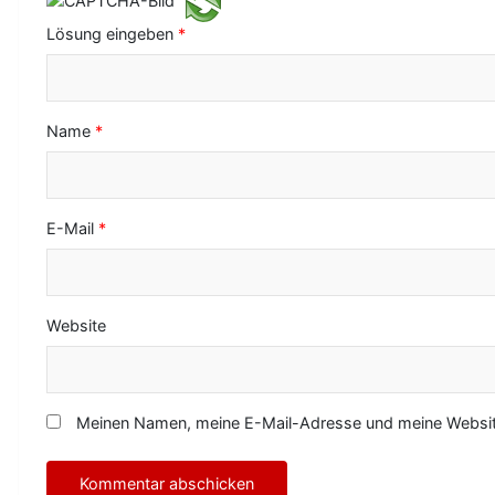
t
Lösung eingeben
*
i
o
Name
*
n
E-Mail
*
Website
Meinen Namen, meine E-Mail-Adresse und meine Website