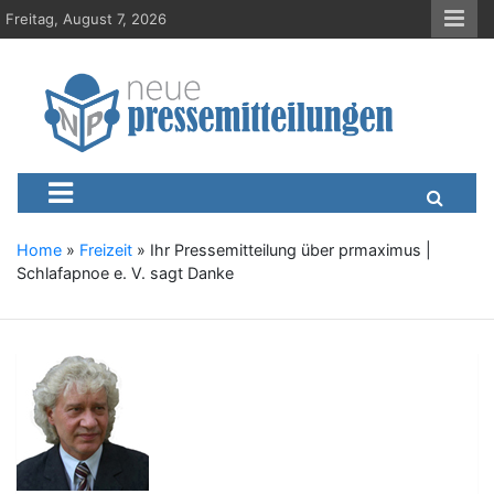
S
Freitag, August 7, 2026
k
i
p
t
o
c
Neue-Pressemitteilungen.d
Presseportal, Nachrichten, News, Meldungen, Wirtschaft
o
n
t
e
Home
»
Freizeit
»
Ihr Pressemitteilung über prmaximus |
n
Schlafapnoe e. V. sagt Danke
t