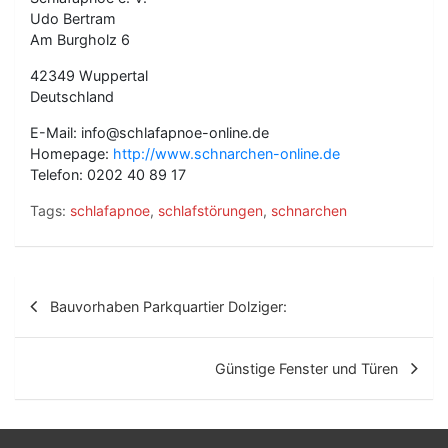
Udo Bertram
Am Burgholz 6
42349 Wuppertal
Deutschland
E-Mail: info@schlafapnoe-online.de
Homepage:
http://www.schnarchen-online.de
Telefon: 0202 40 89 17
Tags:
schlafapnoe
,
schlafstörungen
,
schnarchen
B
Bauvorhaben Parkquartier Dolziger:
e
i
Günstige Fenster und Türen
t
r