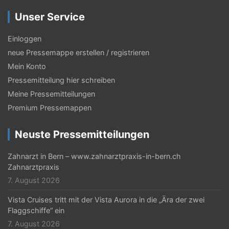
a
Unser Service
g
s
Einloggen
neue Pressemappe erstellen / registrieren
-
Mein Konto
N
Pressemitteilung hier schreiben
a
Meine Pressemitteilungen
v
Premium Pressemappen
i
Neuste Pressemitteilungen
g
Zahnarzt in Bern – www.zahnarztpraxis-in-bern.ch
a
Zahnarztpraxis
t
7. August 2026
i
Vista Cruises tritt mit der Vista Aurora in die „Ära der zwei
Flaggschiffe“ ein
o
7. August 2026