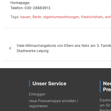
Homepage:
Telefon: 030-28883913
Tags:
bauen
,
Berlin
,
eigentumswohnungen
,
friedrichshain
,
wo
B
Viele Mitmachangebote von Eltern ans Netz am 3. Famili
e
Stadtwerke Leipzig
i
t
r
a
Unser Service
Ne
g
Pre
Einloggen
s
Equino
neue Pressemappe erstellen /
-
um 50 
registrieren
Bardiv