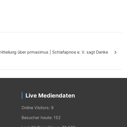
mitteilung über prmaximus | Schlafapnoe e. V. sagt Danke
Live Mediendaten
Online Visitors:
9
Besucher heute:
152