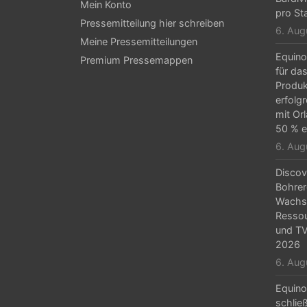
Mein Konto
N
pro St
Pressemitteilung hier schreiben
a
6. Aug
Meine Pressemitteilungen
v
Equino
Premium Pressemappen
für da
i
Produk
g
erfolg
mit Or
a
50 % e
t
6. Aug
i
Discov
Bohrer
o
Wachs
n
Resso
und TV
2026
6. Aug
Equino
schlie