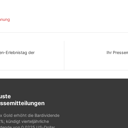
hnung
en-Erlebnistag der
Ihr Presse
uste
ssemitteilungen
x Gold erhöht die Bardividende
%; kündigt vierteljährliche
idende von 0,0225 US-Dollar