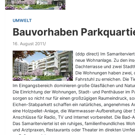
UMWELT
Bauvorhaben Parkquartie
16. August 2011
(ddp direct) Im Samaritervier
neue Wohnanlage. Zu den ins
Dachterrasse und zwei Stadt
Die Wohnungen haben zwei, dr
Fahrstuhl zu erreichen. Die T
Im Eingangsbereich dominieren große Glasflächen und Naturs
Die Einrichtung der Wohnungen, Stadt- und Penthäuser im Pa
sorgen so nicht nur für einen großzügigen Raumeindruck, so
Eichen-Stabparkett schaffen ein natürliches, angenehmes Am
eine Holzpellet-Anlage, die Warmwasser-Aufbereitung über So
Anschlüsse für Radio, TV und Internet vorbereitet. Die Bad-
Das Samariterviertel ist ein ruhiges, familienfreundliches
und Arztpraxen, Restaurants oder Theater im direkten Umfel