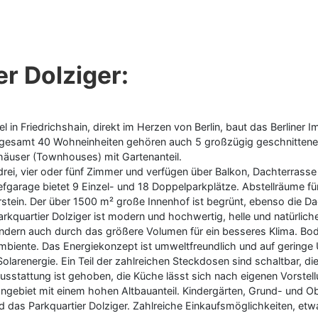
r Dolziger:
tel in Friedrichshain, direkt im Herzen von Berlin, baut das Berli
gesamt 40 Wohneinheiten gehören auch 5 großzügig geschnittene
häuser (Townhouses) mit Gartenanteil.
ei, vier oder fünf Zimmer und verfügen über Balkon, Dachterrasse
iefgarage bietet 9 Einzel- und 18 Doppelparkplätze. Abstellräume 
tein. Der über 1500 m² große Innenhof ist begrünt, ebenso die Da
rkquartier Dolziger ist modern und hochwertig, helle und natürli
ndern auch durch das größere Volumen für ein besseres Klima. Bod
biente. Das Energiekonzept ist umweltfreundlich und auf geringe U
larenergie. Ein Teil der zahlreichen Steckdosen sind schaltbar, d
Ausstattung ist gehoben, die Küche lässt sich nach eigenen Vorstel
 Wohngebiet mit einem hohen Altbauanteil. Kindergärten, Grund- un
d das Parkquartier Dolziger. Zahlreiche Einkaufsmöglichkeiten, et