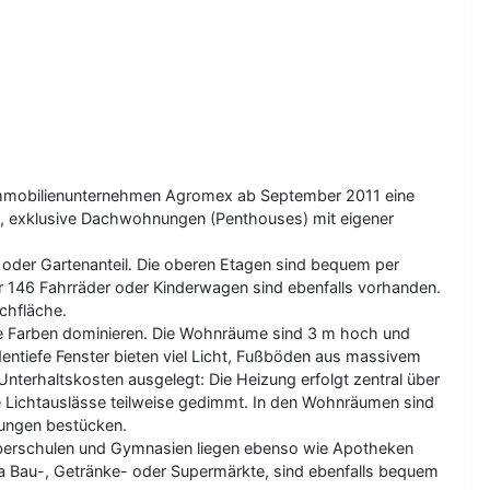
ner Immobilienunternehmen Agromex ab September 2011 eine
, exklusive Dachwohnungen (Penthouses) mit eigener
 oder Gartenanteil. Die oberen Etagen sind bequem per
für 146 Fahrräder oder Kinderwagen sind ebenfalls vorhanden.
chfläche.
che Farben dominieren. Die Wohnräume sind 3 m hoch und
entiefe Fenster bieten viel Licht, Fußböden aus massivem
nterhaltskosten ausgelegt: Die Heizung erfolgt zentral über
ie Lichtauslässe teilweise gedimmt. In den Wohnräumen sind
lungen bestücken.
d Oberschulen und Gymnasien liegen ebenso wie Apotheken
wa Bau-, Getränke- oder Supermärkte, sind ebenfalls bequem