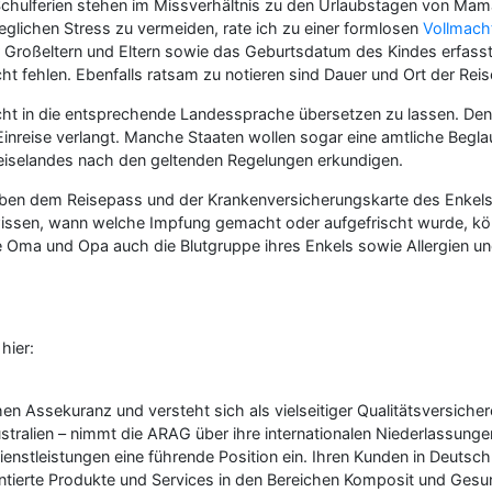
 Schulferien stehen im Missverhältnis zu den Urlaubstagen von Mama
jeglichen Stress zu vermeiden, rate ich zu einer formlosen
Vollmach
er Großeltern und Eltern sowie das Geburtsdatum des Kindes erfass
t fehlen. Ebenfalls ratsam zu notieren sind Dauer und Ort der Reis
macht in die entsprechende Landessprache übersetzen zu lassen. Den
inreise verlangt. Manche Staaten wollen sogar eine amtliche Begla
Reiselandes nach den geltenden Regelungen erkundigen.
Neben dem Reisepass und der Krankenversicherungskarte des Enkels
issen, wann welche Impfung gemacht oder aufgefrischt wurde, könne
e Oma und Opa auch die Blutgruppe ihres Enkels sowie Allergien u
hier:
 Assekuranz und versteht sich als vielseitiger Qualitätsversichere
ralien – nimmt die ARAG über ihre internationalen Niederlassungen,
enstleistungen eine führende Position ein. Ihren Kunden in Deuts
ntierte Produkte und Services in den Bereichen Komposit und Gesun