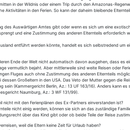
b mitten in der Wildnis oder einem Trip durch den Amazonas-Regenw
iche Aktivitäten in den Ferien. So kann der daheim bleibende Elternte
 des Auswärtigen Amtes gibt oder wenn es sich um eine exotische 
esprengt und eine Zustimmung des anderen Elternteils erforderlich
Ausland entführt werden könnte, handelt es sich selbstredend um e
deren Ende der Welt nicht automatisch davon ausgehen, dass es ei
rage vermutlich bejaht. Aber mittlerweile sind weite Reisen oder Fe
langen Fluges auch ohne Zustimmung des anderen Elternteils möglich
dessen Großeltern in den USA. Das Veto der Mutter gegen die Reis
ng sein (Kammergericht Berlin, Az.: 13 UF 163/16). Anders kann es s
ndesgericht Naumburg, Az.: 3 WF 131/99).
il nicht mit den Ferienplänen des Ex-Partners einverstanden ist?
nteile nicht einig werden, können sie sich an das zuständige Famil
heidungsrecht über das Kind gibt oder ob beide Teile der Reise zust
reisen, weil die Eltern keine Zeit für Urlaub haben?