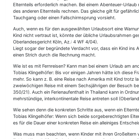
Elternteils erforderlich machen. Bei einem Abenteuer-Urlau
des anderen Elternteils rechnen. Das gleiche gilt für gefährl
Tauchgang oder einen Fallschirmsprung vorsieht.
Auch, wenn es für den ausgewählten Urlaubsort eine Warnung
Kind nicht vertraut ist, könnte der übliche Urlaubsrahmen g
Oberlandesgericht Köln, Az.: 4 WF 4/04).
Liegt sogar der begründete Verdacht vor, dass ein Kind ins 
einen Strich durch die Rechnung macht.
Wie ist es mit Fernreisen? Kann man bei einem Urlaub am an
Tobias Klingelhöfer: Bis vor einigen Jahren hätte ich diese F
mehr. So kann z. B. eine Reise nach Amerika mit Kind trotz 
zweiwöchigen Reise mit einem Sechsjährigen der Besuch bei 
350/21). Auch ein Ferienaufenthalt in Thailand kann in Ordnu
mehrstündige, interkontinentale Reise antreten soll (Oberla
Wie sehen denn die konkreten Schritte aus, wenn ein Elternte
Tobias Klingelhöfer: Wenn sich beide sorgeberechtigten Elter
es für die Dauer einer konkreten Reise ein alleiniges Entsc
Was muss man beachten, wenn Kinder mit ihren Großeltern ver