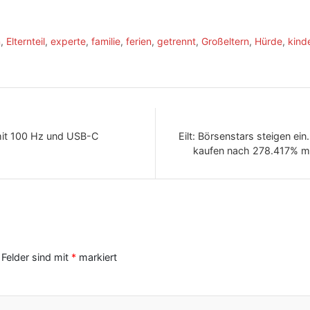
n
,
Elternteil
,
experte
,
familie
,
ferien
,
getrennt
,
Großeltern
,
Hürde
,
kind
it 100 Hz und USB-C
Eilt: Börsenstars steigen ein
kaufen nach 278.417% m
 Felder sind mit
*
markiert