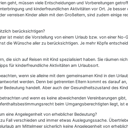
erien geht, müssen viele Entscheidungen und Vorbereitungen getro
Unterbringung und kinderfreundlichen Aktivitäten vor Ort. Je besser
 oder verreisen Kinder allein mit den Großeltern, sind zudem einige
tzlich berücksichtigen?
rägter ist meist die Vorstellung von einem Urlaub bzw. von einer N
hst die Wünsche aller zu berücksichtigen. Je mehr Köpfe entscheide
, die sich auf Reisen mit Kind spezialisiert haben. Sie räumen nich
s für kinderfreundliche Aktivitäten am Urlaubsort.
beachten, wenn sie alleine mit dem gemeinsamen Kind in den Urlau
beantwortet werden. Denn bei getrennten Eltern kommt es darauf an
r Bedeutung handelt. Aber auch der Gesundheitszustand des Kindes
betrachten und wenn es keine abweichenden Vereinbarungen gibt, k
enthaltsbestimmungsrecht beim Umgangsberechtigten liegt, ist ein
um eine Angelegenheit von erheblicher Bedeutung?
all zu Fall verschieden und immer etwas Auslegungssache. Übertrieb
lurlaub am Mittelmeer sicherlich keine Angelegenheit von erhebli