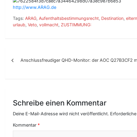
http://www.ARAG.de
Tags:
ARAG
,
Aufenthaltsbestimmungsrecht
,
Destination
,
elter
urlaub
,
Veto
,
vollmacht
,
ZUSTIMMUNG:
B
Anschlussfreudiger QHD-Monitor: der AOC Q27B3CF2 m
e
i
t
r
Schreibe einen Kommentar
a
g
Deine E-Mail-Adresse wird nicht veröffentlicht.
Erforderliche
s
Kommentar
*
-