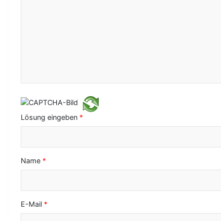
N
a
v
i
g
a
t
Lösung eingeben
*
i
o
Name
*
n
E-Mail
*