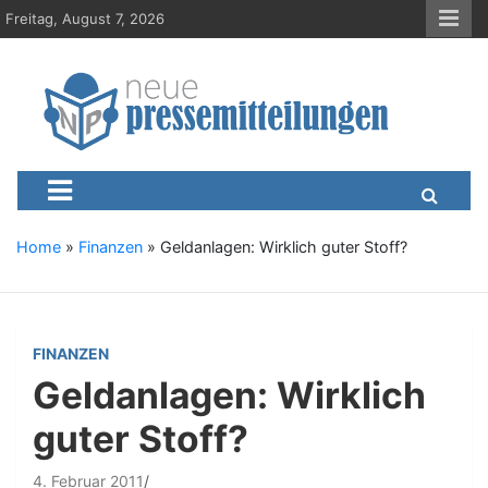
S
Freitag, August 7, 2026
k
i
p
t
o
c
Neue-Pressemitteilungen.d
Presseportal, Nachrichten, News, Meldungen, Wirtschaft
o
n
t
e
Home
»
Finanzen
»
Geldanlagen: Wirklich guter Stoff?
n
t
FINANZEN
Geldanlagen: Wirklich
guter Stoff?
4. Februar 2011