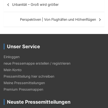
B
Urbanität – Groß wird größer
e
i
Perspektiven | Von Flughäfen und Höhenflügen
t
r
a
Unser Service
g
s
Einloggen
neue Pressemappe erstellen / registrieren
-
Mein Konto
N
Pressemitteilung hier schreiben
a
Meine Pressemitteilungen
v
Premium Pressemappen
i
Neuste Pressemitteilungen
g