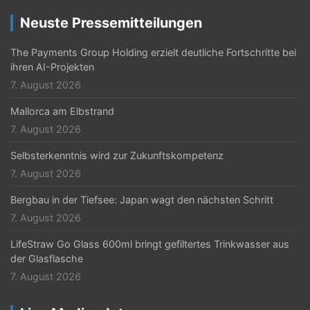
i
Neuste Pressemitteilungen
g
The Payments Group Holding erzielt deutliche Fortschritte bei
a
ihren AI-Projekten
t
7. August 2026
i
Mallorca am Elbstrand
o
7. August 2026
n
Selbsterkenntnis wird zur Zukunftskompetenz
7. August 2026
Bergbau in der Tiefsee: Japan wagt den nächsten Schritt
7. August 2026
LifeStraw Go Glass 600ml bringt gefiltertes Trinkwasser aus
der Glasflasche
7. August 2026