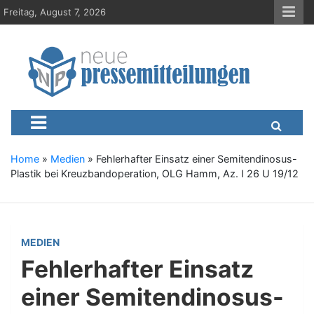
S
Freitag, August 7, 2026
k
i
p
t
o
c
Neue-Pressemitteilungen.d
Presseportal, Nachrichten, News, Meldungen, Wirtschaft
o
n
t
e
Home
»
Medien
»
Fehlerhafter Einsatz einer Semitendinosus-
n
Plastik bei Kreuzbandoperation, OLG Hamm, Az. I 26 U 19/12
t
MEDIEN
Fehlerhafter Einsatz
einer Semitendinosus-