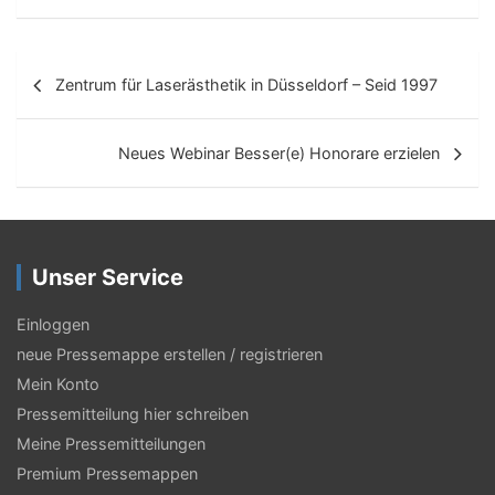
B
Zentrum für Laserästhetik in Düsseldorf – Seid 1997
e
i
Neues Webinar Besser(e) Honorare erzielen
t
r
a
Unser Service
g
s
Einloggen
neue Pressemappe erstellen / registrieren
-
Mein Konto
N
Pressemitteilung hier schreiben
a
Meine Pressemitteilungen
v
Premium Pressemappen