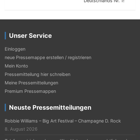
t
Deutschlands Nr. 1!
r
a
g
Unser Service
s
Einloggen
-
neue Pressemappe erstellen / registrieren
N
Mein Konto
a
Pressemitteilung hier schreiben
Meine Pressemitteilungen
v
Premium Pressemappen
i
g
Neuste Pressemitteilungen
a
Robbie Williams – Big Art Festival – Champagne D. Rock
t
8. August 2026