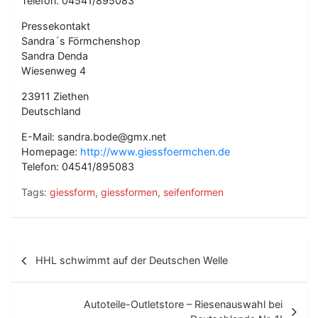
Telefon: 04541/895083
Pressekontakt
Sandra´s Förmchenshop
Sandra Denda
Wiesenweg 4
23911 Ziethen
Deutschland
E-Mail: sandra.bode@gmx.net
Homepage:
http://www.giessfoermchen.de
Telefon: 04541/895083
Tags:
giessform
,
giessformen
,
seifenformen
B
HHL schwimmt auf der Deutschen Welle
e
i
Autoteile-Outletstore – Riesenauswahl bei