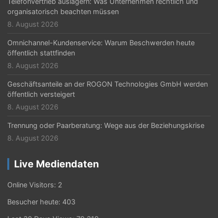
i
Telefonvertrieb auslagern: Was Unternehmen rechtlich und
organisatorisch beachten müssen
o
8. August 2026
n
Omnichannel-Kundenservice: Warum Beschwerden heute
öffentlich stattfinden
8. August 2026
Geschäftsanteile an der ROGON Technologies GmbH werden
öffentlich versteigert
8. August 2026
Trennung oder Paarberatung: Wege aus der Beziehungskrise
8. August 2026
Live Mediendaten
Online Visitors:
2
Besucher heute:
403