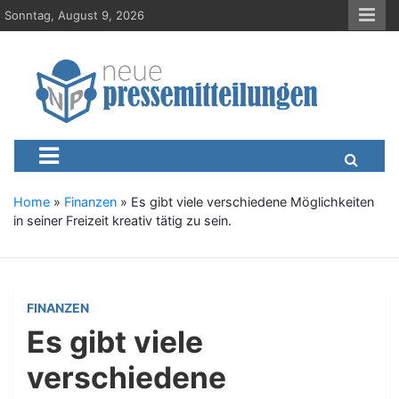
S
Sonntag, August 9, 2026
k
i
p
t
o
c
Neue-Pressemitteilungen.d
Presseportal, Nachrichten, News, Meldungen, Wirtschaft
o
n
t
e
Home
»
Finanzen
»
Es gibt viele verschiedene Möglichkeiten
n
in seiner Freizeit kreativ tätig zu sein.
t
FINANZEN
Es gibt viele
verschiedene