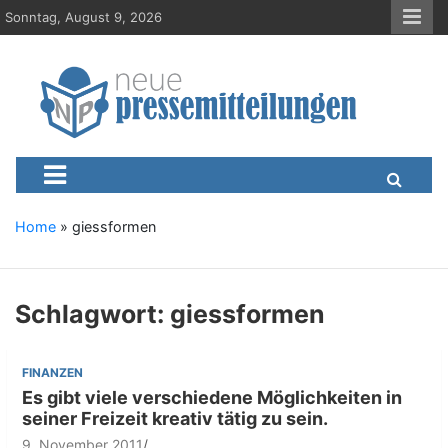
S
Sonntag, August 9, 2026
k
i
p
t
o
c
Neue-Pressemitteilungen.d
Presseportal, Nachrichten, News, Meldungen, Wirtschaft
o
n
t
e
Home
»
giessformen
n
t
Schlagwort:
giessformen
FINANZEN
Es gibt viele verschiedene Möglichkeiten in
seiner Freizeit kreativ tätig zu sein.
9. November 2011