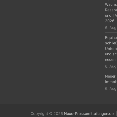
o
Wachs
n
Resso
und TV
2026
6. Aug
Equino
schlie
Unter
und sc
neuen 
6. Aug
Neuer 
Immobi
6. Aug
Copyright © 2026
Neue-Pressemitteilungen.de