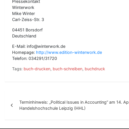
Pressekontakt
Winterwork
Mike Winter
Carl-Zeiss-Str. 3
04451 Borsdorf
Deutschland
E-Mail: info@winterwork.de
Homepage:
http://www.edition-winterwork.de
Telefon: 034291/31720
Tags:
buch-drucken
,
buch-schreiben
,
buchdruck
B
Terminhinweis: „Political Issues in Accounting“ am 14. Ap
e
Handelshochschule Leipzig (HHL)
i
t