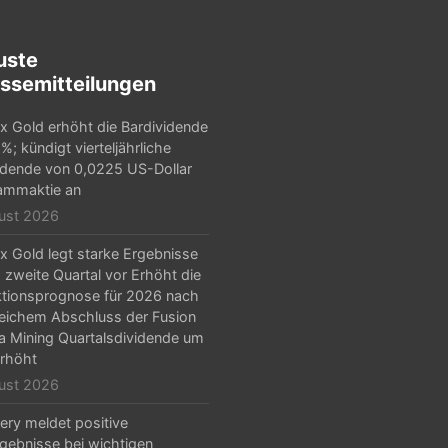
uste
ssemitteilungen
x Gold erhöht die Bardividende
%; kündigt vierteljährliche
idende von 0,0225 US-Dollar
ammaktie an
ust 2026
x Gold legt starke Ergebnisse
s zweite Quartal vor Erhöht die
tionsprognose für 2026 nach
reichem Abschluss der Fusion
la Mining Quartalsdividende um
rhöht
ust 2026
ery meldet positive
gebnisse bei wichtigen