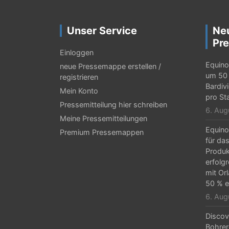
r
a
Unser Service
Ne
g
Pre
Einloggen
s
Equino
neue Pressemappe erstellen /
-
um 50 
registrieren
Bardiv
Mein Konto
N
pro St
Pressemitteilung hier schreiben
a
6. Aug
Meine Pressemitteilungen
v
Equino
Premium Pressemappen
für da
i
Produk
g
erfolg
mit Or
a
50 % e
t
6. Aug
i
Discov
Bohrer