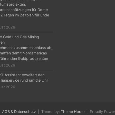
tumsprojekten,
urcenschätzungen für Dome
Z liegen im Zeitplan für Ende
ust 2026
x Gold und Orla Mining
ßen
nehmenszusammenschluss ab,
haffen damit Nordamerikas
führenden Goldproduzenten
ust 2026
KI-Assistent erweitert den
lienservice rund um die Uhr
ust 2026
AGB & Datenschutz
Theme by:
Theme Horse
Proudly Powe