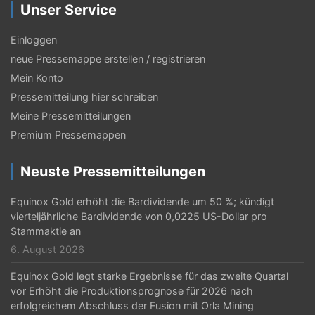
g
Unser Service
s
Einloggen
-
neue Pressemappe erstellen / registrieren
N
Mein Konto
a
Pressemitteilung hier schreiben
Meine Pressemitteilungen
v
Premium Pressemappen
i
g
Neuste Pressemitteilungen
a
Equinox Gold erhöht die Bardividende um 50 %; kündigt
t
vierteljährliche Bardividende von 0,0225 US-Dollar pro
Stammaktie an
i
6. August 2026
o
Equinox Gold legt starke Ergebnisse für das zweite Quartal
n
vor Erhöht die Produktionsprognose für 2026 nach
erfolgreichem Abschluss der Fusion mit Orla Mining