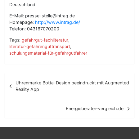
Deutschland
E-Mail: presse-stelle@intrag.de
Homepage:
http://www.intrag.de/
Telefon: 043167070200
Tags:
gefahrgut-fachliteratur
,
literatur-gefahrenguttransport
,
schulungsmaterial-für-gefahrgutfahrer
B
Uhrenmarke Botta-Design beeindruckt mit Augmented
e
Reality App
i
t
Energieberater-vergleich.de
r
a