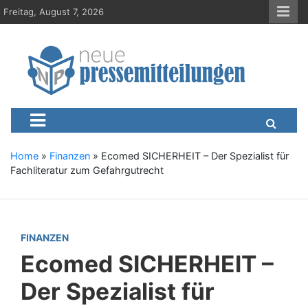
S
Freitag, August 7, 2026
k
i
p
t
o
c
Neue-Pressemitteilungen.d
Presseportal, Nachrichten, News, Meldungen, Wirtschaft
o
n
t
e
Home
»
Finanzen
»
Ecomed SICHERHEIT – Der Spezialist für
n
Fachliteratur zum Gefahrgutrecht
t
FINANZEN
Ecomed SICHERHEIT –
Der Spezialist für