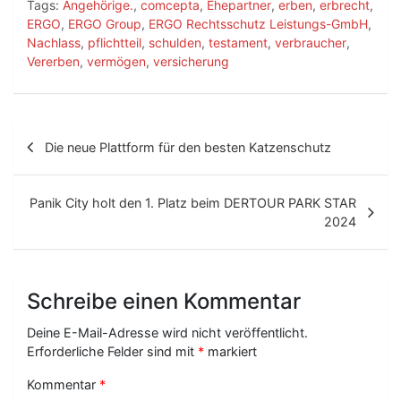
Tags:
Angehörige.
,
comcepta
,
Ehepartner
,
erben
,
erbrecht
,
ERGO
,
ERGO Group
,
ERGO Rechtsschutz Leistungs-GmbH
,
Nachlass
,
pflichtteil
,
schulden
,
testament
,
verbraucher
,
Vererben
,
vermögen
,
versicherung
B
Die neue Plattform für den besten Katzenschutz
e
i
Panik City holt den 1. Platz beim DERTOUR PARK STAR
t
2024
r
a
Schreibe einen Kommentar
g
Deine E-Mail-Adresse wird nicht veröffentlicht.
s
Erforderliche Felder sind mit
*
markiert
-
Kommentar
*