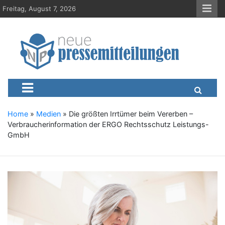
S
Freitag, August 7, 2026
k
i
p
t
o
c
Neue-Pressemitteilungen.d
Presseportal, Nachrichten, News, Meldungen, Wirtschaft
o
n
t
e
Home
»
Medien
»
Die größten Irrtümer beim Vererben –
n
Verbraucherinformation der ERGO Rechtsschutz Leistungs-
t
GmbH