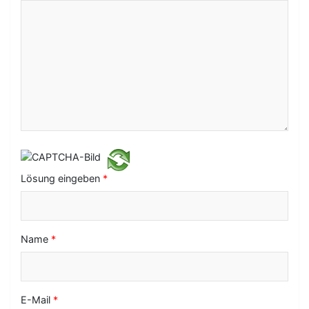
N
a
v
i
g
a
t
i
Lösung eingeben
*
o
n
Name
*
E-Mail
*