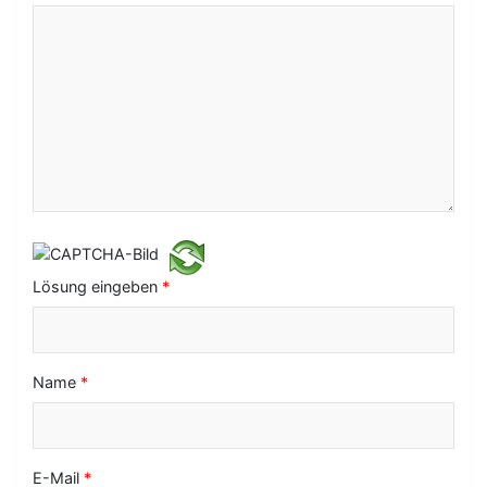
a
v
i
g
a
t
i
o
Lösung eingeben
*
n
Name
*
E-Mail
*