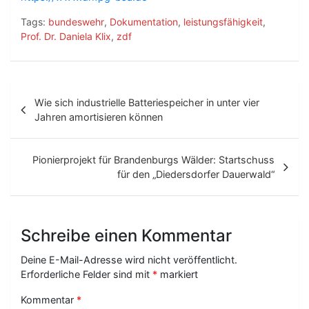
Tags:
bundeswehr
,
Dokumentation
,
leistungsfähigkeit
,
Prof. Dr. Daniela Klix
,
zdf
B
Wie sich industrielle Batteriespeicher in unter vier
e
Jahren amortisieren können
i
t
Pionierprojekt für Brandenburgs Wälder: Startschuss
für den „Diedersdorfer Dauerwald“
r
a
g
Schreibe einen Kommentar
s
Deine E-Mail-Adresse wird nicht veröffentlicht.
-
Erforderliche Felder sind mit
*
markiert
N
Kommentar
*