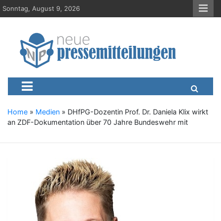
S
Sonntag, August 9, 2026
k
i
p
t
o
c
Neue-Pressemitteilungen.d
Presseportal, Nachrichten, News, Meldungen, Wirtschaft
o
n
t
e
Home
»
Medien
»
DHfPG-Dozentin Prof. Dr. Daniela Klix wirkt
n
an ZDF-Dokumentation über 70 Jahre Bundeswehr mit
t