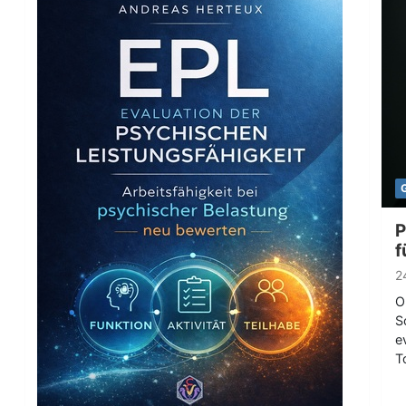
P
f
2
O
S
e
T