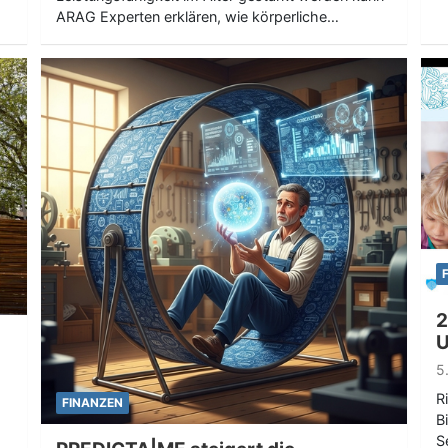
ARAG Experten erklären, wie körperliche…
2
U
5
R
FINANZEN
B
S