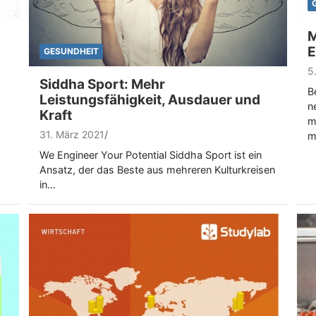
M
E
GESUNDHEIT
5
Siddha Sport: Mehr
B
Leistungsfähigkeit, Ausdauer und
n
Kraft
m
31. März 2021
m
We Engineer Your Potential Siddha Sport ist ein
Ansatz, der das Beste aus mehreren Kulturkreisen
in…