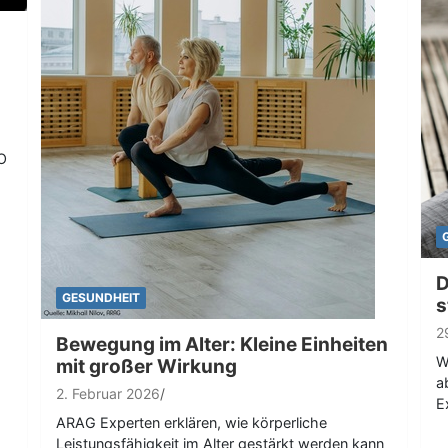
BO
D
GESUNDHEIT
s
2
Bewegung im Alter: Kleine Einheiten
W
mit großer Wirkung
a
2. Februar 2026
E
ARAG Experten erklären, wie körperliche
Leistungsfähigkeit im Alter gestärkt werden kann