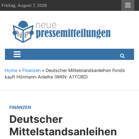
S
Freitag, August 7, 2026
k
i
p
t
o
c
Neue-Pressemitteilungen.d
Presseportal, Nachrichten, News, Meldungen, Wirtschaft
o
n
t
e
Home
»
Finanzen
»
Deutscher Mittelstandsanleihen Fonds
n
kauft Hörmann-Anleihe (WKN: A1YCRD)
t
FINANZEN
Deutscher
Mittelstandsanleihen