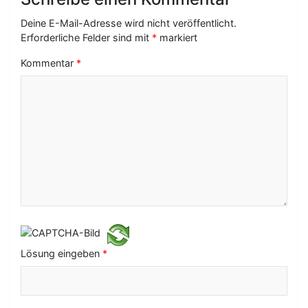
s
Deine E-Mail-Adresse wird nicht veröffentlicht.
-
Erforderliche Felder sind mit
*
markiert
N
Kommentar
*
a
v
i
g
a
t
i
o
Lösung eingeben
*
n