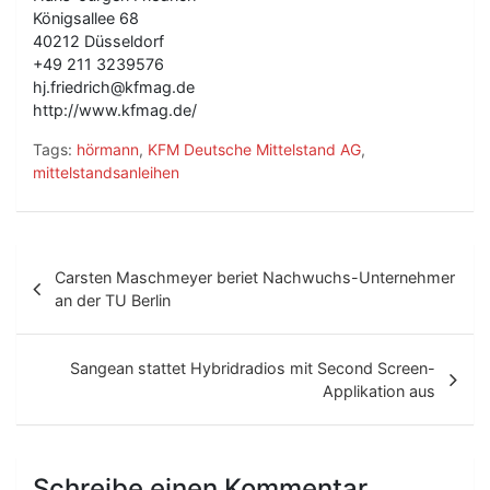
Königsallee 68
40212 Düsseldorf
+49 211 3239576
hj.friedrich@kfmag.de
http://www.kfmag.de/
Tags:
hörmann
,
KFM Deutsche Mittelstand AG
,
mittelstandsanleihen
B
Carsten Maschmeyer beriet Nachwuchs-Unternehmer
e
an der TU Berlin
i
t
Sangean stattet Hybridradios mit Second Screen-
Applikation aus
r
a
g
Schreibe einen Kommentar